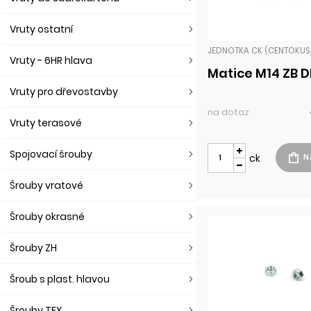
Vruty ostatní
Vruty - 6HR hlava
Matice M14 ZB D
Vruty pro dřevostavby
na dotaz
Vruty terasové
Spojovací šrouby
ck
Šrouby vratové
Šrouby okrasné
Šrouby ZH
Šroub s plast. hlavou
Šrouby TEX