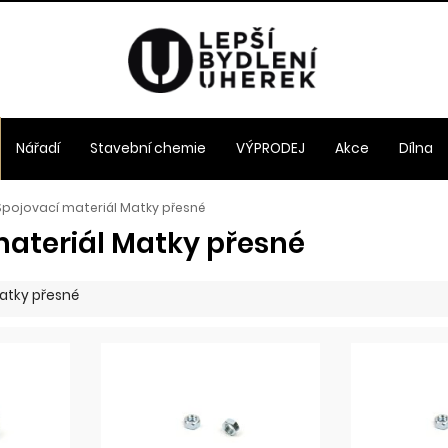
Nářadí
Stavební chemie
VÝPRODEJ
Akce
Dílna
Spojovací materiál Matky přesné
materiál Matky přesné
Matky přesné