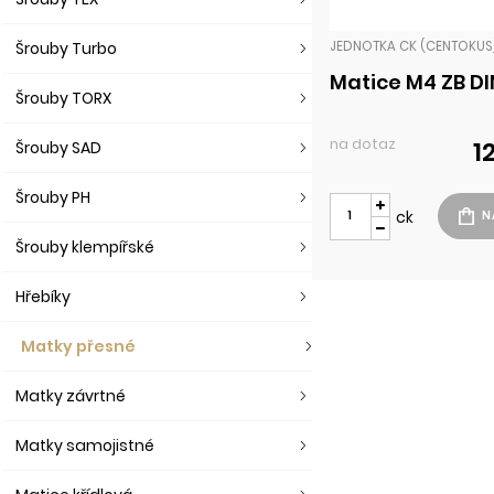
Šrouby Turbo
Matice M4 ZB DI
Šrouby TORX
na dotaz
1
Šrouby SAD
Šrouby PH
ck
Šrouby klempířské
Hřebíky
Matky přesné
Matky závrtné
Matky samojistné