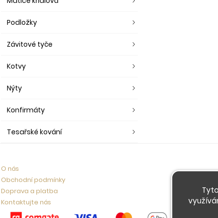
Matice křídlová
Podložky
Závitové tyče
Kotvy
Nýty
Konfirmáty
Tesařské kování
O nás
Obchodní podmínky
Tyto
Doprava a platba
využívá
Kontaktujte nás