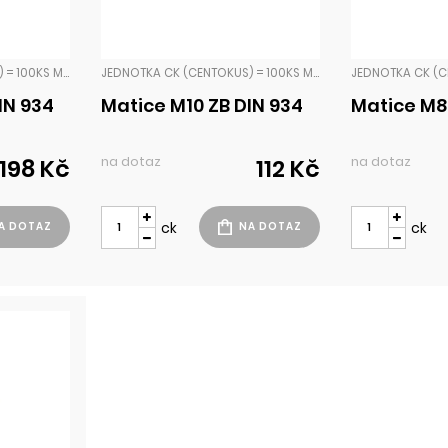
JEDNOTKA CK (CENTOKUS) = 100KS MATKY PŘESNÉ
JEDNOTKA CK (CENTOKUS) = 100KS MATKY PŘESNÉ
IN 934
Matice M10 ZB DIN 934
Matice M8
na dotaz
na dotaz
198 Kč
112 Kč
ck
ck