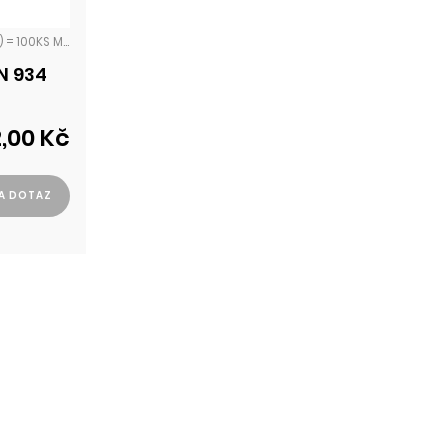
JEDNOTKA CK (CENTOKUS) = 100KS MATKY PŘESNÉ
N 934
2,00 Kč