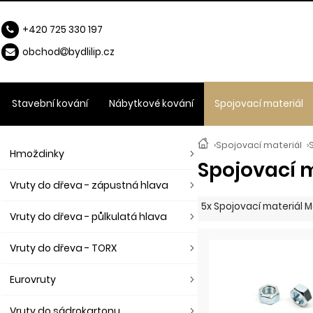
+420 725 330 197
obchod
b
ydlilip.cz
Stavební kování
Nábytkové kování
Spojovací materiál
›
Spojovací materiál
›
Hmoždinky
Spojovací 
Vruty do dřeva - zápustná hlava
5x Spojovací materiál 
Vruty do dřeva - půlkulatá hlava
Vruty do dřeva - TORX
Eurovruty
Vruty do sádrokartonu