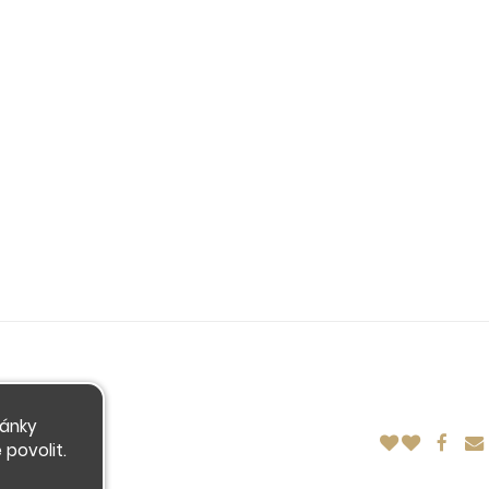
ránky
povolit.