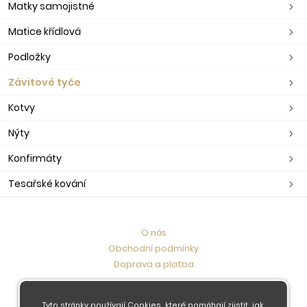
Matky samojistné
Matice křídlová
Podložky
Závitové tyče
Kotvy
Nýty
Konfirmáty
Tesařské kování
O nás
Obchodní podmínky
Doprava a platba
Kontaktujte nás
Tyto stránky používají Cookies, které pomáhají zjistit, jak