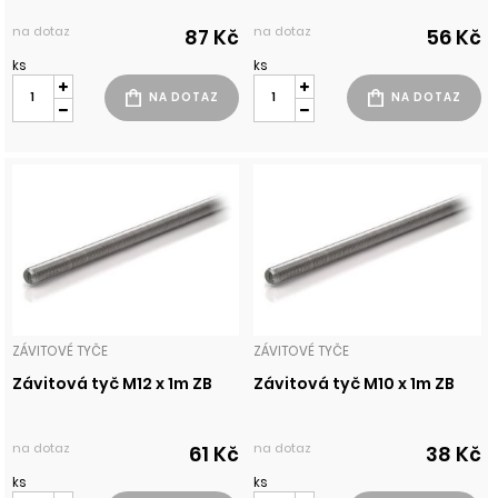
na dotaz
na dotaz
87 Kč
56 Kč
ks
ks
ZÁVITOVÉ TYČE
ZÁVITOVÉ TYČE
Závitová tyč M12 x 1m ZB
Závitová tyč M10 x 1m ZB
na dotaz
na dotaz
61 Kč
38 Kč
ks
ks