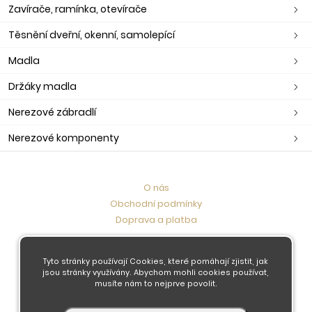
Zavírače, ramínka, otevírače
Těsnění dveřní, okenní, samolepící
Madla
Držáky madla
Nerezové zábradlí
Nerezové komponenty
O nás
Obchodní podmínky
Doprava a platba
Kontaktujte nás
Tyto stránky používají Cookies, které pomáhají zjistit, jak
jsou stránky využívány. Abychom mohli cookies používat,
musíte nám to nejprve povolit.