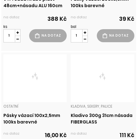
48cm+násadu ALU 160cm
100ks barevné
na dotaz
na dotaz
388 Kč
39 Kč
ks
bal
OSTATNÍ
KLADIVA, SEKERY, PALICE
Pásky vázací 100x2,5mm
Kladivo 300g 31cm násada
100ks barevné
FIBERGLASS
na dotaz
na dotaz
16,00 Kč
111 Kč