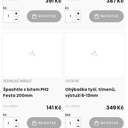
391 Kč
387 Kč
ks
ks
ZEDNICKÉ NÁŘADÍ
OSTATNÍ
Špachtle s bitem PH2
Ohýbačka tyčí, třmenů,
Festa 200mm
výstuží 6-13mm
na dotaz
na dotaz
141 Kč
349 Kč
ks
bal