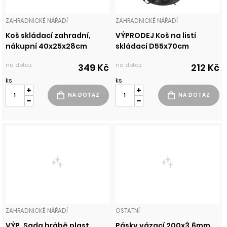
ZAHRADNICKÉ NÁŘADÍ
ZAHRADNICKÉ NÁŘADÍ
Koš skládací zahradní,
VÝPRODEJ Koš na listí
nákupní 40x25x28cm
skládací D55x70cm
na dotaz
na dotaz
349 Kč
212 Kč
ks
ks
ZAHRADNICKÉ NÁŘADÍ
OSTATNÍ
VÝP. Sada hrábě plast
Pásky vázací 200x3,6mm