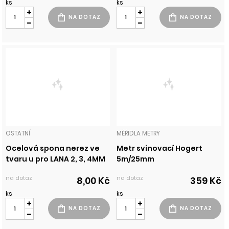
ks
ks
OSTATNÍ
MĚŘIDLA METRY
Ocelová spona nerez ve
Metr svinovací Hogert
tvaru u pro LANA 2, 3, 4MM
5m/25mm
na dotaz
na dotaz
8,00 Kč
359 Kč
ks
ks