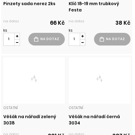
Pinzety sada nerez 2ks
Klíč 18-19 mm trubkový
Festa
na dotaz
na dotaz
66 Kč
38 Kč
ks
ks
OSTATNÍ
OSTATNÍ
Věšák na nářadí zelený
Věšák na nářadí černá
3038
3034
na dotaz
na dotaz