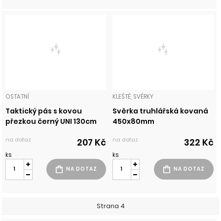
OSTATNÍ
KLEŠTĚ, SVĚRKY
Taktický pás s kovou
Svěrka truhlářská kovaná
přezkou černý UNI 130cm
450x80mm
na dotaz
na dotaz
207 Kč
322 Kč
ks
ks
Strana 4