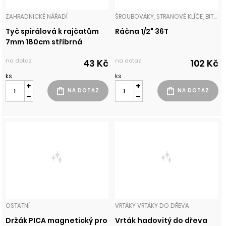
ZAHRADNICKÉ NÁŘADÍ
ŠROUBOVÁKY, STRANOVÉ KLÍČE, BITY, NÁSTAVCE, GOLA
Tyč spirálová k rajčatům
Ráčna 1/2" 36T
7mm 180cm stříbrná
na dotaz
na dotaz
43 Kč
102 Kč
ks
ks
OSTATNÍ
VRTÁKY VRTÁKY DO DŘEVA
Držák PICA magnetický pro
Vrták hadovitý do dřeva