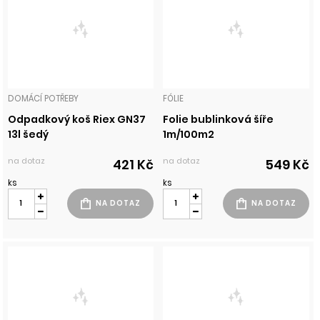
DOMÁCÍ POTŘEBY
FÓLIE
Odpadkový koš Riex GN37
Folie bublinková šíře
13l šedý
1m/100m2
na dotaz
na dotaz
421 Kč
549 Kč
ks
ks