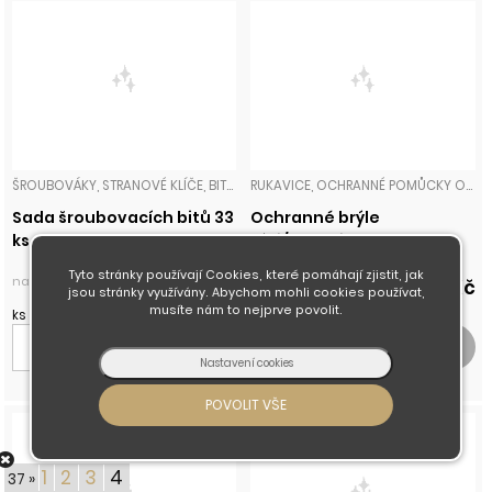
ŠROUBOVÁKY, STRANOVÉ KLÍČE, BITY, NÁSTAVCE, GOLA
RUKAVICE, OCHRANNÉ POMŮCKY OSTATNÍ
Sada šroubovacích bitů 33
Ochranné brýle
ks
číré/zelené Lotzen
Tyto stránky používají Cookies, které pomáhají zjistit, jak
na dotaz
na dotaz
463 Kč
164 Kč
jsou stránky využívány. Abychom mohli cookies používat,
musíte nám to nejprve povolit.
ks
pár
1
2
3
4
37 »