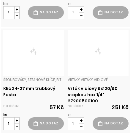
bal
ks
ŠROUBOVÁKY, STRANOVÉ KLÍČE, BITY, NÁSTAVCE, GOLA
VRTÁKY VRTÁKY VIDIOVÉ
Klíč 24-27 mm trubkový
Vrták vidiový 8x120/80
Festa
stopkou hex 1/4"
27200800100
na dotaz
na dotaz
57 Kč
251 Kč
ks
ks