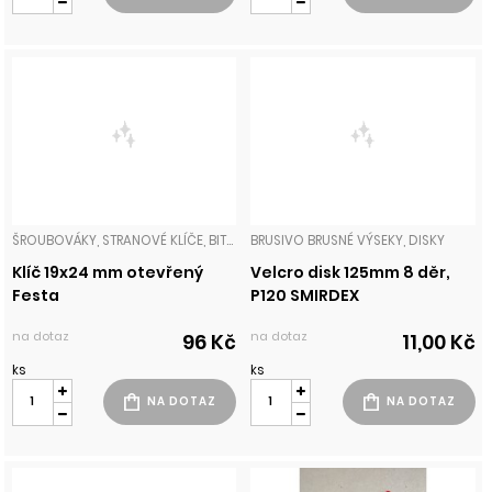
ŠROUBOVÁKY, STRANOVÉ KLÍČE, BITY, NÁSTAVCE, GOLA
BRUSIVO BRUSNÉ VÝSEKY, DISKY
Klíč 19x24 mm otevřený
Velcro disk 125mm 8 děr,
Festa
P120 SMIRDEX
na dotaz
na dotaz
96 Kč
11,00 Kč
ks
ks