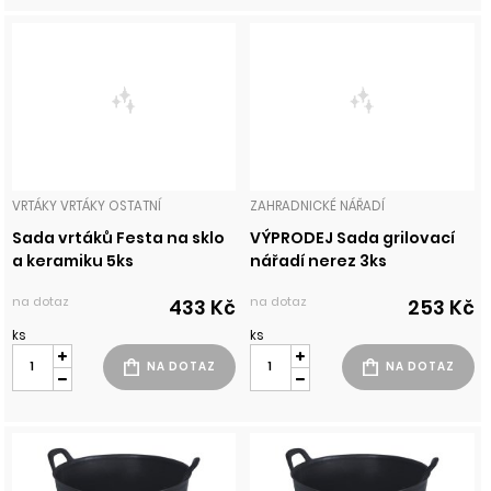
VRTÁKY VRTÁKY OSTATNÍ
ZAHRADNICKÉ NÁŘADÍ
Sada vrtáků Festa na sklo
VÝPRODEJ Sada grilovací
a keramiku 5ks
nářadí nerez 3ks
na dotaz
na dotaz
433 Kč
253 Kč
ks
ks