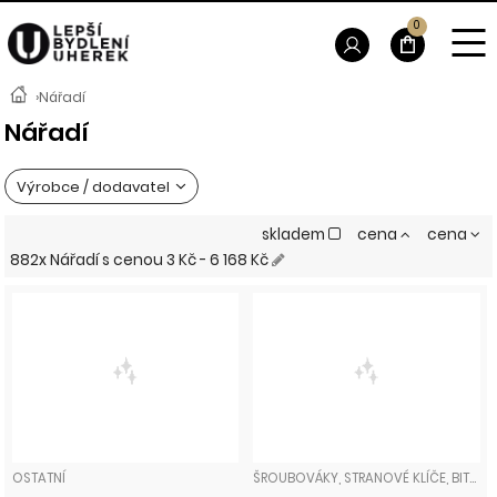
0
›
Nářadí
Nářadí
Výrobce / dodavatel
skladem
cena
cena
882x Nářadí
s cenou
3 Kč - 6 168 Kč
OSTATNÍ
ŠROUBOVÁKY, STRANOVÉ KLÍČE, BITY, NÁSTAVCE, GOLA