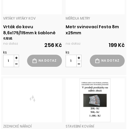
VRTÁKY VRTÁKY KOV
MĚŘIDLA METRY
Vrták do kovu
Metr svinovací Festa 8m
8,6x175/115mm k šabloně
x25mm
S916
na dotaz
na dotaz
256 Kč
199 Kč
ks
ks
ZEDNICKÉ NÁŘADÍ
STAVEBNÍ KOVÁNÍ