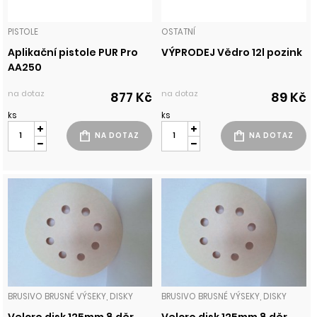
PISTOLE
OSTATNÍ
Aplikační pistole PUR Pro
VÝPRODEJ Vědro 12l pozink
AA250
na dotaz
na dotaz
877 Kč
89 Kč
ks
ks
BRUSIVO BRUSNÉ VÝSEKY, DISKY
BRUSIVO BRUSNÉ VÝSEKY, DISKY