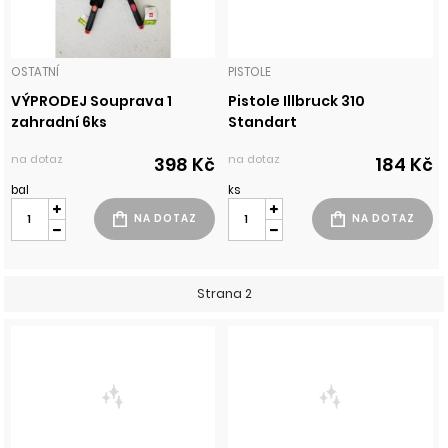
OSTATNÍ
PISTOLE
VÝPRODEJ Souprava 1
Pistole Illbruck 310
zahradní 6ks
Standart
na dotaz
na dotaz
398 Kč
184 Kč
bal
ks
Strana 2