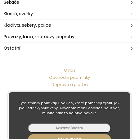
Sekáče
Kleště, svěrky
Kladiva, sekery, palice
Provazy, lana, motouzy, popruhy
Ostatní
O nás
Obchodní podmínky
Doprava a platba
Kontaktujte nás
Tyto stránky používají Cookies, které pomáhají zjistit, jak
jsou stránky využívány. Abychom mohli cookies používat,
musíte nám to nejprve povolit.
© 2026 - Developed by
Insion
s.r.o. &
PMH
Liberec