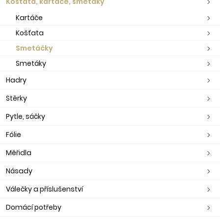
Košťata, kartáče, smetáky
Kartáče
Košťata
Smetáčky
Smetáky
Hadry
Stěrky
Pytle, sáčky
Fólie
Měřidla
Násady
Válečky a příslušenství
Domácí potřeby