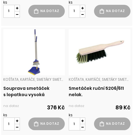
ks
ks
KOŠŤATA, KARTÁČE, SMETÁKY SMETÁČKY
KOŠŤATA, KARTÁČE, SMETÁKY SMETÁČKY
Souprava smetáček
Smetáček ruční 5206/611
s lopatkou vysoká
nelak.
na dotaz
na dotaz
376 Kč
89 Kč
ks
ks