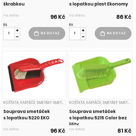
škrabkou
s lopatkou plast Ekonomy
na dotaz
na dotaz
96 Kč
86 Kč
ks
ks
KOŠŤATA, KARTÁČE, SMETÁKY SMETÁČKY
KOŠŤATA, KARTÁČE, SMETÁKY SMETÁČKY
Souprava smetáček
Souprava smetáček
s lopatkou 5220 EKO
s lopatkou 5215 Color bez
lišty
na dotaz
na dotaz
96 Kč
81 Kč