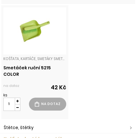
KOŠŤATA, KARTÁČE, SMETÁKY SMETÁČKY
Smetáček ruční 5215
COLOR
na dotaz
42 Kč
ks
Štětce, štětky