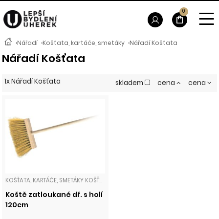
0
›
Nářadí
›
Košťata, kartáče, smetáky
›
Nářadí Košťata
Nářadí Košťata
1x Nářadí Košťata
skladem
cena
cena
KOŠŤATA, KARTÁČE, SMETÁKY KOŠŤATA
Koště zatloukané dř. s holí
120cm