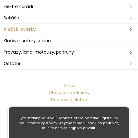
Elektro nářadí
Sekáče
Kleště, svěrky
Kladiva, sekery, palice
Provazy, lana, motouzy, popruhy
Ostatní
O nás
Obchodní podmínky
Doprava a platba
Kontaktujte nás
Tyto stránky používají Cookies, které pomáhají zjistit, jak
jsou stránky využívány. Abychom mohli cookies používat,
musíte nám to nejprve povolit.