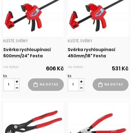
KLEŠTĚ, SVĚRKY
KLEŠTĚ, SVĚRKY
Svěrka rychloupínací
Svěrka rychloupínací
600mm/24" Festa
450mm/18" Festa
na dotaz
na dotaz
606 Kč
531 Kč
ks
ks