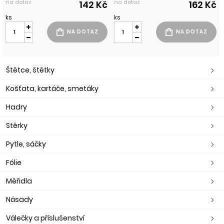
na dotaz
na dotaz
142 Kč
162 Kč
ks
ks
Štětce, štětky
Košťata, kartáče, smetáky
Hadry
Stěrky
Pytle, sáčky
Fólie
Měřidla
Násady
Válečky a příslušenství