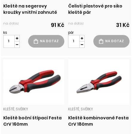
Kleště na segerovy
Čelisti plastové pro siko
kroužky vnitřní zahnuté
kleště pár
na dotaz
na dotaz
91 Kč
31 Kč
ks
pár
KLEŠTĚ, SVĚRKY
KLEŠTĚ, SVĚRKY
Kleště boční štípací Festa
Kleště kombinované Festa
CrV 160mm
CrV 180mm