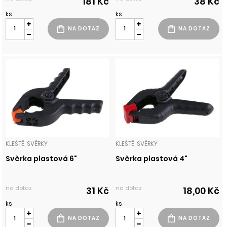
181 Kč
38 Kč
ks
ks
KLEŠTĚ, SVĚRKY
KLEŠTĚ, SVĚRKY
Svěrka plastová 6"
Svěrka plastová 4"
na dotaz
na dotaz
31 Kč
18,00 Kč
ks
ks