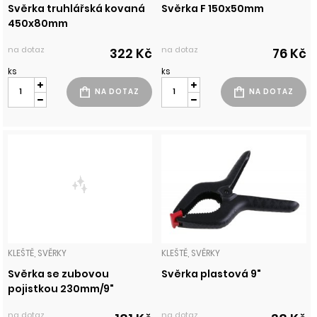
Svěrka truhlářská kovaná
Svěrka F 150x50mm
450x80mm
na dotaz
na dotaz
322 Kč
76 Kč
ks
ks
KLEŠTĚ, SVĚRKY
KLEŠTĚ, SVĚRKY
Svěrka se zubovou
Svěrka plastová 9"
pojistkou 230mm/9"
na dotaz
na dotaz