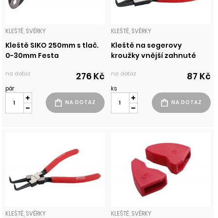
KLEŠTĚ, SVĚRKY
KLEŠTĚ, SVĚRKY
Kleště SIKO 250mm s tlač.
Kleště na segerovy
0-30mm Festa
kroužky vnější zahnuté
na dotaz
na dotaz
276 Kč
87 Kč
pár
ks
KLEŠTĚ, SVĚRKY
KLEŠTĚ, SVĚRKY