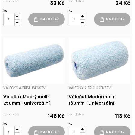
na dotaz
na dotaz
33 Kč
24 Kč
ks
ks
VÁLEČKY A PŘÍSLUŠENSTVÍ
VÁLEČKY A PŘÍSLUŠENSTVÍ
Váleček Modrý melír
Váleček Modrý melír
250mm - univerzální
180mm - univerzální
na dotaz
na dotaz
146 Kč
113 Kč
ks
ks