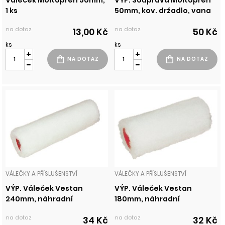
Váleček Moltopren 50mm,
VÝP. Souprava Moltopren
1 ks
50mm, kov. držadlo, vana
na dotaz
na dotaz
13,00 Kč
50 Kč
ks
ks
VÁLEČKY A PŘÍSLUŠENSTVÍ
VÁLEČKY A PŘÍSLUŠENSTVÍ
VÝP. Váleček Vestan
VÝP. Váleček Vestan
240mm, náhradní
180mm, náhradní
na dotaz
na dotaz
34 Kč
32 Kč