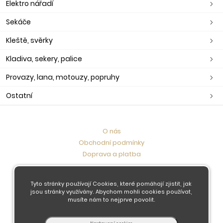
Elektro nářadí
Sekáče
Kleště, svěrky
Kladiva, sekery, palice
Provazy, lana, motouzy, popruhy
Ostatní
O nás
Obchodní podmínky
Doprava a platba
Kontaktujte nás
Tyto stránky používají Cookies, které pomáhají zjistit, jak
jsou stránky využívány. Abychom mohli cookies používat,
musíte nám to nejprve povolit.