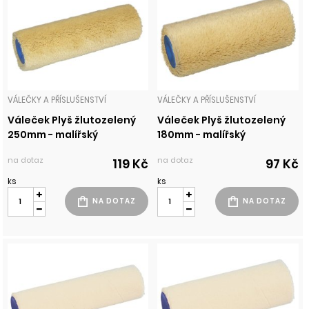
VÁLEČKY A PŘÍSLUŠENSTVÍ
VÁLEČKY A PŘÍSLUŠENSTVÍ
Váleček Plyš žlutozelený
Váleček Plyš žlutozelený
250mm - malířský
180mm - malířský
na dotaz
na dotaz
119 Kč
97 Kč
ks
ks