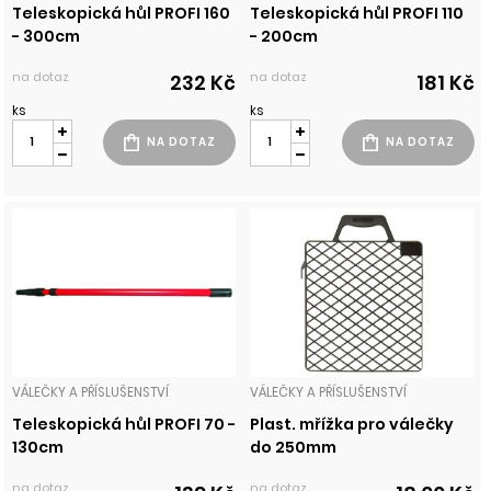
Teleskopická hůl PROFI 160
Teleskopická hůl PROFI 110
- 300cm
- 200cm
na dotaz
na dotaz
232 Kč
181 Kč
ks
ks
VÁLEČKY A PŘÍSLUŠENSTVÍ
VÁLEČKY A PŘÍSLUŠENSTVÍ
Teleskopická hůl PROFI 70 -
Plast. mřížka pro válečky
130cm
do 250mm
na dotaz
na dotaz