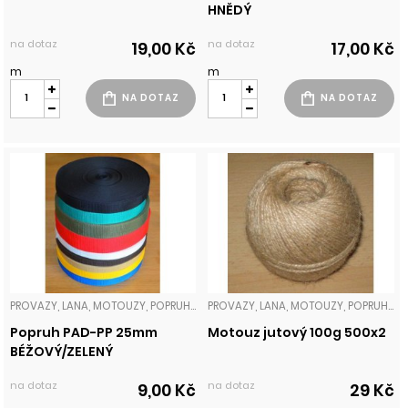
HNĚDÝ
na dotaz
na dotaz
19,00 Kč
17,00 Kč
m
m
PROVAZY, LANA, MOTOUZY, POPRUHY
PROVAZY, LANA, MOTOUZY, POPRUHY
Popruh PAD-PP 25mm
Motouz jutový 100g 500x2
BÉŽOVÝ/ZELENÝ
na dotaz
na dotaz
9,00 Kč
29 Kč