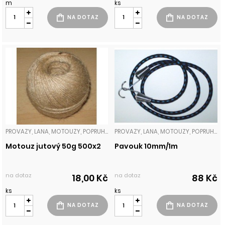
m
ks
PROVAZY, LANA, MOTOUZY, POPRUHY
PROVAZY, LANA, MOTOUZY, POPRUHY
Motouz jutový 50g 500x2
Pavouk 10mm/1m
na dotaz
na dotaz
18,00 Kč
88 Kč
ks
ks