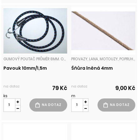
GUMOVÝ POUTAČ PRŮMĚR 8MM. OPLETENO UV STABILIZOVANÝM VYSOKOPEVNOSTNÍM PP. MAXIMÁLNÍ DOVOLENÉ ZATÍŽENÍ 140N.ČESKÝ VÝROBEK PROVAZY, LANA, MOTOUZY, POPRUHY
PROVAZY, LANA, MOTOUZY, POPRUHY
Pavouk 10mm/1,5m
Šňůra lněná 4mm
na dotaz
na dotaz
79 Kč
9,00 Kč
ks
m