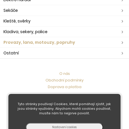
Sekáče
Kleště, svěrky
Kladiva, sekery, palice
Provazy, lana, motouzy, popruhy
Ostatní
O nás
Obchodní podmínky
Doprava a platba
Kontaktujte nás
Tyto stránky používají Cookies, které pomáhají zjistit, jak
jsou stránky využívány. Abychom mohli cookies používat,
musíte nám to nejprve povolit.