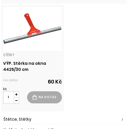
STĚRKY
VÝP. Stěrka na okna
4425/30 cm
na dotaz
60 Kč
ks
Štětce, štětky