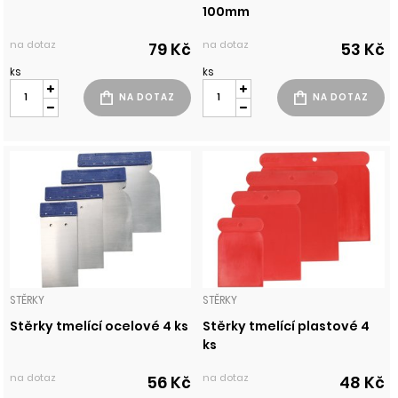
100mm
na dotaz
na dotaz
79 Kč
53 Kč
ks
ks
STĚRKY
STĚRKY
Stěrky tmelící ocelové 4 ks
Stěrky tmelící plastové 4
ks
na dotaz
na dotaz
56 Kč
48 Kč