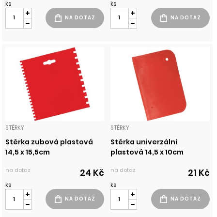
ks
ks
STĚRKY
STĚRKY
Stěrka zubová plastová
Stěrka univerzální
14,5 x 15,5cm
plastová 14,5 x 10cm
na dotaz
na dotaz
24 Kč
21 Kč
ks
ks