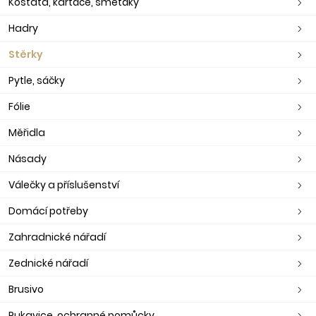
Košťata, kartáče, smetáky
Hadry
Stěrky
Pytle, sáčky
Fólie
Měřidla
Násady
Válečky a příslušenství
Domácí potřeby
Zahradnické nářadí
Zednické nářadí
Brusivo
Rukavice, ochranné pomůcky