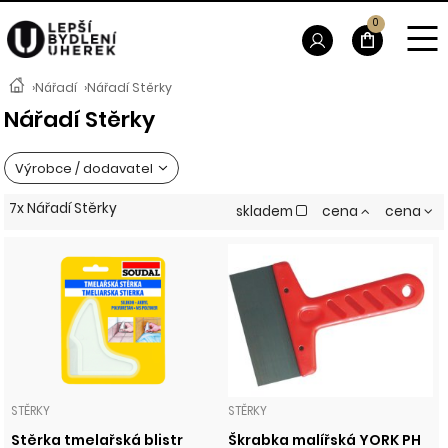
0
›
Nářadí
›
Nářadí Stěrky
Nářadí Stěrky
Výrobce / dodavatel
7x Nářadí Stěrky
skladem
cena
cena
STĚRKY
STĚRKY
Stěrka tmelařská blistr
Škrabka malířská YORK PH