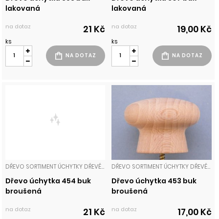
lakovaná
lakovaná
na dotaz
na dotaz
21 Kč
19,00 Kč
ks
ks
DŘEVO SORTIMENT ÚCHYTKY DŘEVĚNÉ
DŘEVO SORTIMENT ÚCHYTKY DŘEVĚNÉ
Dřevo úchytka 454 buk
Dřevo úchytka 453 buk
broušená
broušená
na dotaz
na dotaz
21 Kč
17,00 Kč