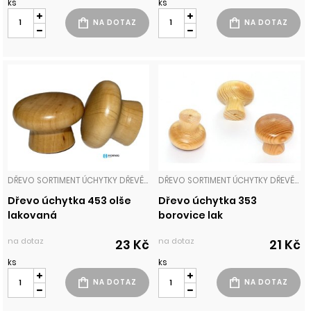
ks
ks
DŘEVO SORTIMENT ÚCHYTKY DŘEVĚNÉ
DŘEVO SORTIMENT ÚCHYTKY DŘEVĚNÉ
Dřevo úchytka 453 olše
Dřevo úchytka 353
lakovaná
borovice lak
na dotaz
na dotaz
23 Kč
21 Kč
ks
ks