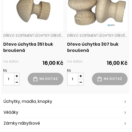
DŘEVO SORTIMENT ÚCHYTKY DŘEVĚNÉ
DŘEVO SORTIMENT ÚCHYTKY DŘEVĚNÉ
Dřevo úchytka 351 buk
Dřevo úchytka 307 buk
broušená
broušená
na dotaz
na dotaz
16,00 Kč
16,00 Kč
ks
ks
Úchytky, madla, knopky
Věšáky
Zámky nábytkové