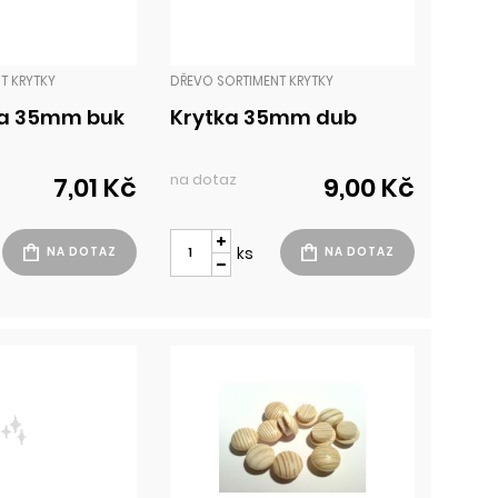
T KRYTKY
DŘEVO SORTIMENT KRYTKY
ka 35mm buk
Krytka 35mm dub
na dotaz
7,01 Kč
9,00 Kč
ks