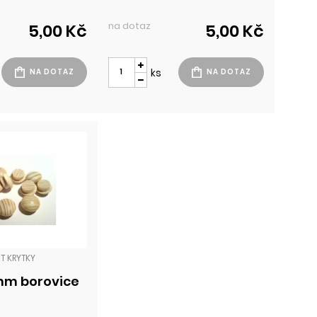
na dotaz
5,00 Kč
5,00 Kč
ks
T KRYTKY
mm borovice