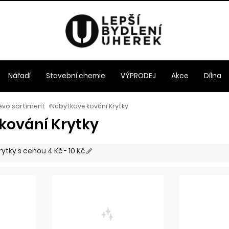
Nářadí
Stavební chemie
VÝPRODEJ
Akce
Dílna
evo sortiment
›
Nábytkové kování Krytky
kování Krytky
rytky
s cenou
4 Kč - 10 Kč