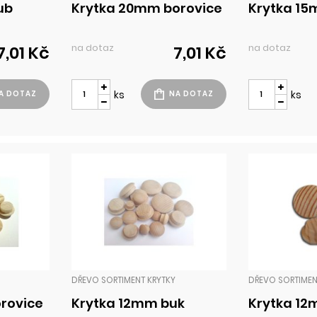
ub
Krytka 20mm borovice
Krytka 15
na dotaz
na dotaz
7,01 Kč
7,01 Kč
ks
ks
DŘEVO SORTIMENT KRYTKY
DŘEVO SORTIMEN
rovice
Krytka 12mm buk
Krytka 1