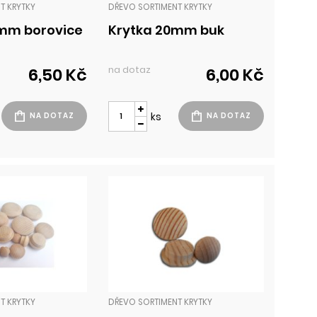
T KRYTKY
DŘEVO SORTIMENT KRYTKY
mm borovice
Krytka 20mm buk
na dotaz
6,50 Kč
6,00 Kč
ks
T KRYTKY
DŘEVO SORTIMENT KRYTKY