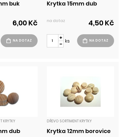
mm buk
Krytka 15mm dub
na dotaz
6,00 Kč
4,50 Kč
ks
T KRYTKY
DŘEVO SORTIMENT KRYTKY
2mm dub
Krytka 12mm borovice