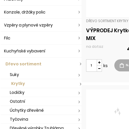
Konzole, držáky polic
DŘEVO SORTIMENT KRYTKY
Vzpěry a plynové vzpěry
VÝPRODEJ Krytk
MIX
Filc
na dotaz
Kuchyňské vybavení
Dřevo sortiment
ks
Suky
Krytky
Lodičky
Ostatní
Úchytky dřevěné
Tyčovina
Dřevěné výrobky Truhlárna