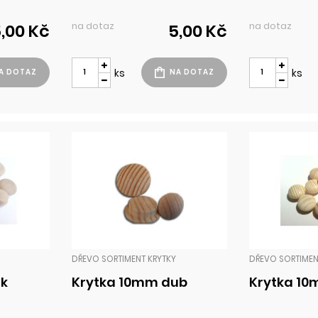
na dotaz
na dotaz
,00 Kč
5,00 Kč
ks
ks
DŘEVO SORTIMENT KRYTKY
DŘEVO SORTIMEN
uk
Krytka 10mm dub
Krytka 10