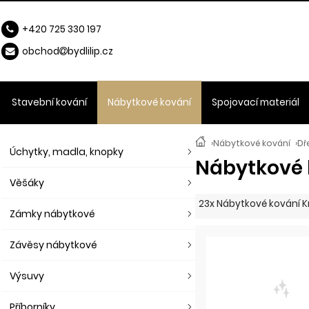
+420 725 330 197
obchod
b
ydlilip.cz
Stavební kování
Nábytkové kování
Spojovací materiál
›
Nábytkové kování
›
Dř
Úchytky, madla, knopky
Nábytkové 
Věšáky
23x Nábytkové kování K
Zámky nábytkové
Závěsy nábytkové
Výsuvy
Příborníky