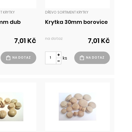
T KRYTKY
DŘEVO SORTIMENT KRYTKY
0mm dub
Krytka 30mm borovice
na dotaz
7,01 Kč
7,01 Kč
ks