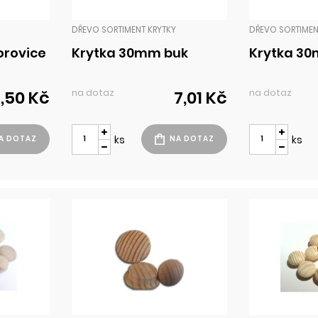
DŘEVO SORTIMENT KRYTKY
DŘEVO SORTIMEN
orovice
Krytka 30mm buk
Krytka 3
na dotaz
na dotaz
,50 Kč
7,01 Kč
ks
ks