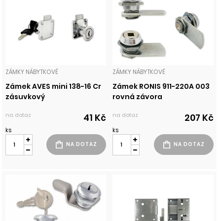
ZÁMKY NÁBYTKOVÉ
ZÁMKY NÁBYTKOVÉ
Zámek AVES mini 138-16 Cr
Zámek RONIS 911-220A 003
zásuvkový
rovná závora
na dotaz
na dotaz
41 Kč
207 Kč
ks
ks