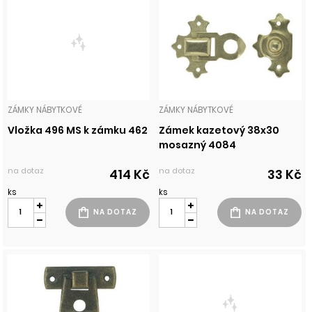
ZÁMKY NÁBYTKOVÉ
ZÁMKY NÁBYTKOVÉ
Vložka 496 MS k zámku 462
Zámek kazetový 38x30
mosazný 4084
na dotaz
na dotaz
414 Kč
33 Kč
ks
ks