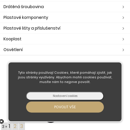
Drátěná šroubovina
Plastové komponenty
Plastové lišty a příslušenství
Kooplast
Osvětlení
O nás
Tyto stránky používají Cookies, které pomáhají zjistit, jak
Obchodní podmínky
jsou stránky využívány. Abychom mohli cookies používat,
musíte nám to nejprve povolit.
Doprava a platba
Kontaktujte nás
1
2
3
3 »