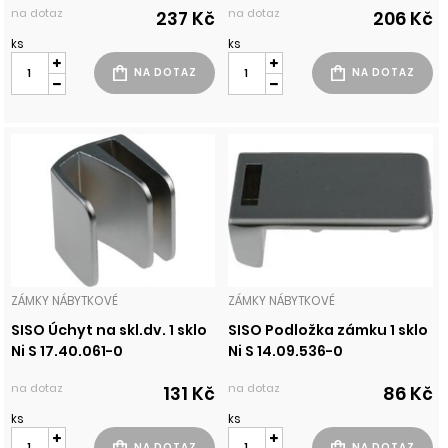
na dotaz
na dotaz
237 Kč
206 Kč
ks
ks
ZÁMKY NÁBYTKOVÉ
ZÁMKY NÁBYTKOVÉ
SISO Úchyt na skl.dv. 1 sklo
SISO Podložka zámku 1 sklo
Ni S 17.40.061-0
Ni S 14.09.536-0
na dotaz
na dotaz
131 Kč
86 Kč
ks
ks