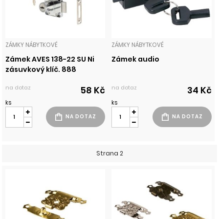
ZÁMKY NÁBYTKOVÉ
ZÁMKY NÁBYTKOVÉ
Zámek AVES 138-22 SU Ni
Zámek audio
zásuvkový klíč. 888
na dotaz
na dotaz
58 Kč
34 Kč
ks
ks
Strana 2