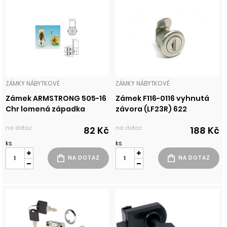
ZÁMKY NÁBYTKOVÉ
ZÁMKY NÁBYTKOVÉ
Zámek ARMSTRONG 505-16
Zámek F116-0116 vyhnutá
Chr lomená západka
závora (LF23R) 622
na dotaz
na dotaz
82 Kč
188 Kč
ks
ks