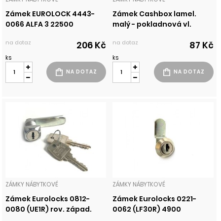
Zámek EUROLOCK 4443-
Zámek Cashbox lamel.
0066 ALFA 3 22500
malý - pokladnová vl.
na dotaz
na dotaz
206 Kč
87 Kč
ks
ks
ZÁMKY NÁBYTKOVÉ
ZÁMKY NÁBYTKOVÉ
Zámek Eurolocks 0812-
Zámek Eurolocks 0221-
0080 (UE1R) rov. západ.
0062 (LF30R) 4900