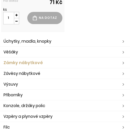
na dotaz
71 Kč
ks
Úchytky, madla, knopky
Věšáky
Zámky nábytkové
Závěsy nábytkové
Výsuvy
Příborníky
Konzole, držáky polic
Vzpěry a plynové vzpěry
Filc