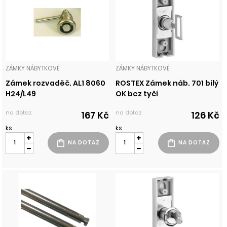
ZÁMKY NÁBYTKOVÉ
ZÁMKY NÁBYTKOVÉ
Zámek rozvaděč. AL1 8060
ROSTEX Zámek náb. 701 bílý
H24/L49
OK bez tyčí
na dotaz
na dotaz
167 Kč
126 Kč
ks
ks