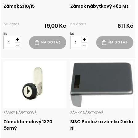
Zámek 2110/15
Zámek nábytkový 462 Ms
na dotaz
na dotaz
19,00 Kč
611 Kč
ks
ks
ZÁMKY NÁBYTKOVÉ
ZÁMKY NÁBYTKOVÉ
Zámek lamelový 1370
SISO Podložka zámku 2 skla
černý
Ni