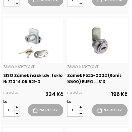
ZÁMKY NÁBYTKOVÉ
ZÁMKY NÁBYTKOVÉ
SISO Zámek na skl.dv. 1 sklo
Zámek F523-0002 (Ronis
Ni Z10 14.09.521-0
8800) EUROL LS13
na dotaz
na dotaz
234 Kč
196 Kč
ks
ks