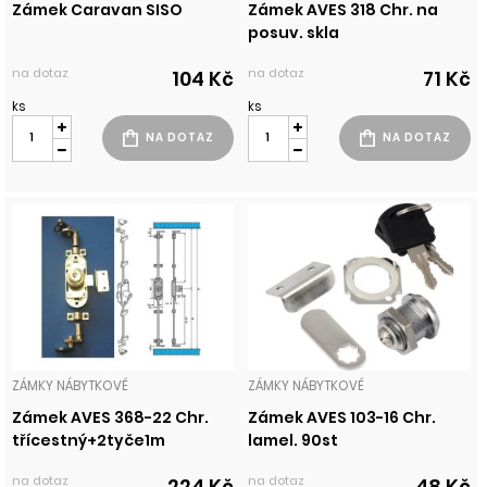
Zámek Caravan SISO
Zámek AVES 318 Chr. na
posuv. skla
na dotaz
na dotaz
104 Kč
71 Kč
ks
ks
ZÁMKY NÁBYTKOVÉ
ZÁMKY NÁBYTKOVÉ
Zámek AVES 368-22 Chr.
Zámek AVES 103-16 Chr.
třícestný+2tyče1m
lamel. 90st
na dotaz
na dotaz
224 Kč
48 Kč