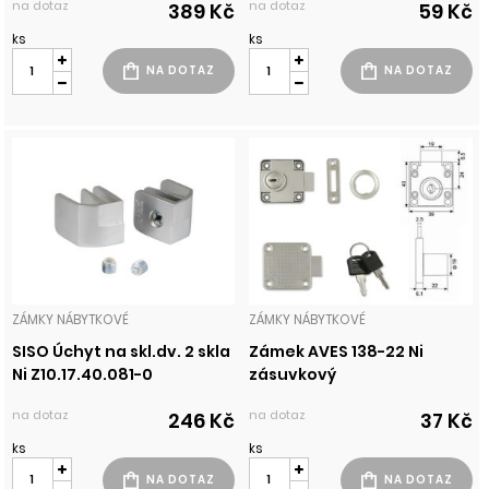
na dotaz
na dotaz
389 Kč
59 Kč
ks
ks
ZÁMKY NÁBYTKOVÉ
ZÁMKY NÁBYTKOVÉ
SISO Úchyt na skl.dv. 2 skla
Zámek AVES 138-22 Ni
Ni Z10.17.40.081-0
zásuvkový
na dotaz
na dotaz
246 Kč
37 Kč
ks
ks