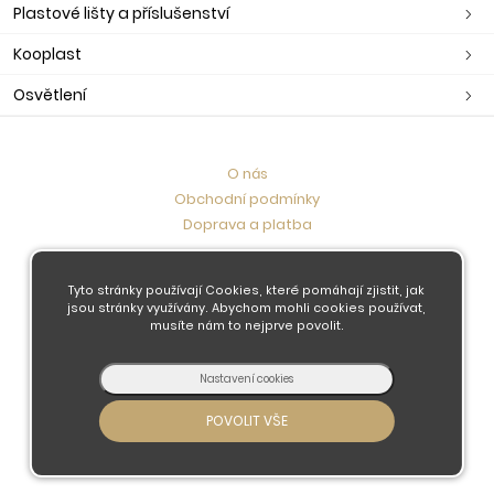
Plastové lišty a příslušenství
Kooplast
Osvětlení
O nás
Obchodní podmínky
Doprava a platba
Kontaktujte nás
Tyto stránky používají Cookies, které pomáhají zjistit, jak
jsou stránky využívány. Abychom mohli cookies používat,
musíte nám to nejprve povolit.
© 2026 - Developed by
Insion
s.r.o. &
PMH
Liberec