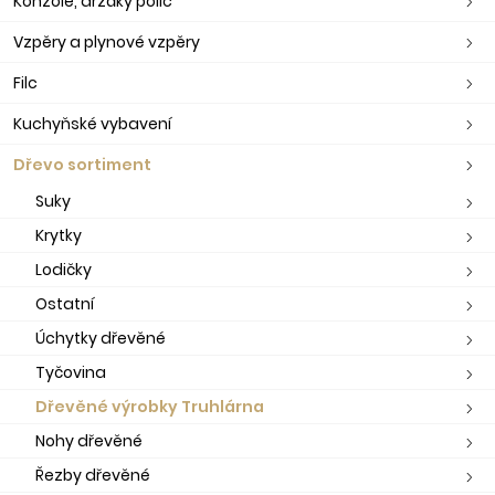
Konzole, držáky polic
Vzpěry a plynové vzpěry
Filc
Kuchyňské vybavení
Dřevo sortiment
Suky
Krytky
Lodičky
Ostatní
Úchytky dřevěné
Tyčovina
Dřevěné výrobky Truhlárna
Nohy dřevěné
Řezby dřevěné