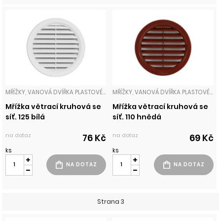
MŘÍŽKY, VANOVÁ DVÍŘKA PLASTOVÉ MŘÍŽKY
MŘÍŽKY, VANOVÁ DVÍŘKA PLASTOVÉ MŘÍŽKY
Mřížka větrací kruhová se
Mřížka větrací kruhová se
síť. 125 bílá
síť. 110 hnědá
na dotaz
na dotaz
76 Kč
69 Kč
ks
ks
Strana 3