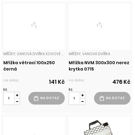
MŘÍŽKY, VANOVÁ DVÍŘKA KOVOVÉ MŘÍŽKY
MŘÍŽKY, VANOVÁ DVÍŘKA
Mřížka větrací 100x250
Mřížka NVM 300x300 nerez
černá
krytka 0715
na dotaz
na dotaz
141 Kč
476 Kč
ks
ks