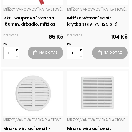
MŘÍŽKY, VANOVÁ DVÍŘKA PLASTOVÉ MŘÍŽKY
MŘÍŽKY, VANOVÁ DVÍŘKA PLASTOVÉ MŘÍŽKY
VÝP. Souprava" Vestan
Mřížka větrací se síť.-
180mm, držadlo, mřížka
krytka stav. 75-125 bílá
na dotaz
na dotaz
65 Kč
104 Kč
ks
ks
MŘÍŽKY, VANOVÁ DVÍŘKA PLASTOVÉ MŘÍŽKY
MŘÍŽKY, VANOVÁ DVÍŘKA PLASTOVÉ MŘÍŽKY
Mřížka větrací se síť.-
Mřížka větrací se síť.