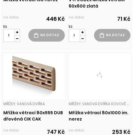
60x600 zlatá
na dotaz
na dotaz
446 Kč
71 Kč
ks
ks
MŘÍŽKY, VANOVÁ DVÍŘKA
MŘÍŽKY, VANOVÁ DVÍŘKA KOVOVÉ MŘÍŽKY
Mřížka větrací 80x555 DUB
Mřížka větrací 80x1000 im.
dřevěná CIK CAK
nerez
na dotaz
na dotaz
747 Kč
253 Kč