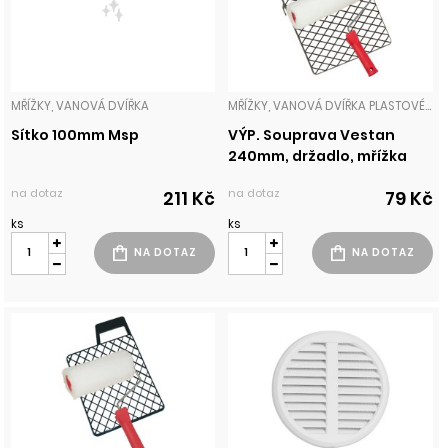
MŘÍŽKY, VANOVÁ DVÍŘKA
MŘÍŽKY, VANOVÁ DVÍŘKA PLASTOVÉ MŘÍŽKY
Sítko 100mm Msp
VÝP. Souprava Vestan
240mm, držadlo, mřížka
na dotaz
na dotaz
211 Kč
79 Kč
ks
ks