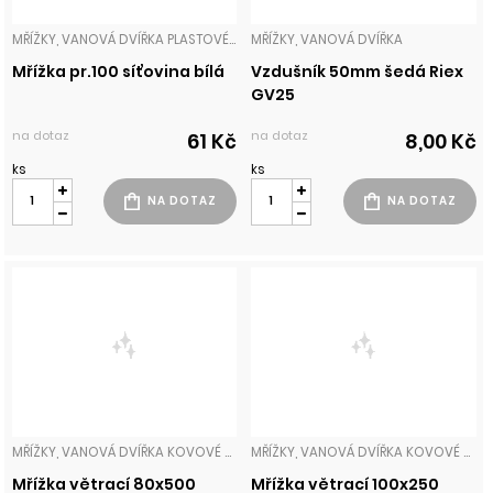
MŘÍŽKY, VANOVÁ DVÍŘKA PLASTOVÉ MŘÍŽKY
MŘÍŽKY, VANOVÁ DVÍŘKA
Mřížka pr.100 síťovina bílá
Vzdušník 50mm šedá Riex
GV25
na dotaz
na dotaz
61 Kč
8,00 Kč
ks
ks
MŘÍŽKY, VANOVÁ DVÍŘKA KOVOVÉ MŘÍŽKY
MŘÍŽKY, VANOVÁ DVÍŘKA KOVOVÉ MŘÍŽKY
Mřížka větrací 80x500
Mřížka větrací 100x250