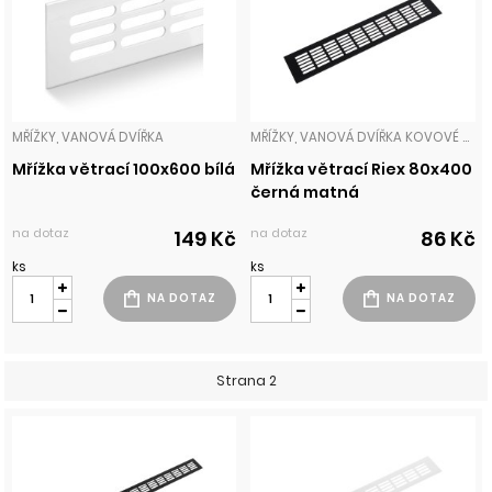
MŘÍŽKY, VANOVÁ DVÍŘKA
MŘÍŽKY, VANOVÁ DVÍŘKA KOVOVÉ MŘÍŽKY
Mřížka větrací 100x600 bílá
Mřížka větrací Riex 80x400
černá matná
na dotaz
na dotaz
149 Kč
86 Kč
ks
ks
Strana 2