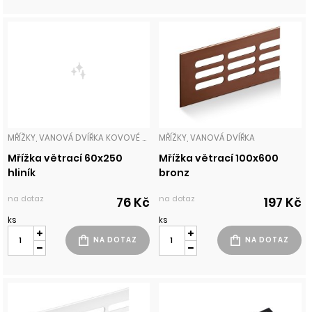
MŘÍŽKY, VANOVÁ DVÍŘKA KOVOVÉ MŘÍŽKY
MŘÍŽKY, VANOVÁ DVÍŘKA
Mřížka větrací 60x250
Mřížka větrací 100x600
hliník
bronz
na dotaz
na dotaz
76 Kč
197 Kč
ks
ks