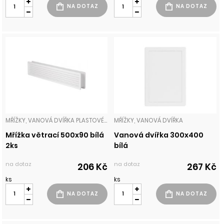
MŘÍŽKY, VANOVÁ DVÍŘKA PLASTOVÉ MŘÍŽKY
MŘÍŽKY, VANOVÁ DVÍŘKA
Mřížka větrací 500x90 bílá
Vanová dvířka 300x400
2ks
bílá
na dotaz
na dotaz
206 Kč
267 Kč
ks
ks