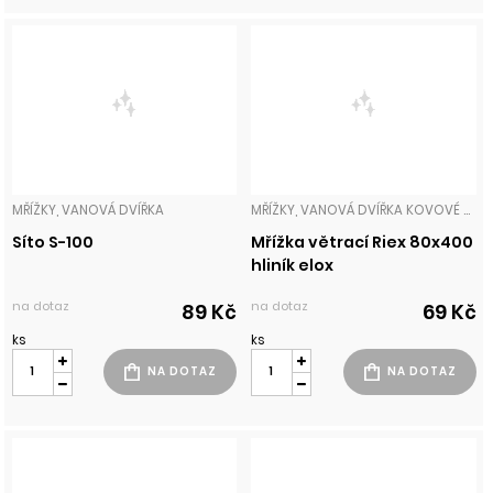
MŘÍŽKY, VANOVÁ DVÍŘKA
MŘÍŽKY, VANOVÁ DVÍŘKA KOVOVÉ MŘÍŽKY
Síto S-100
Mřížka větrací Riex 80x400
hliník elox
na dotaz
na dotaz
89 Kč
69 Kč
ks
ks