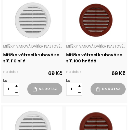
MŘÍŽKY, VANOVÁ DVÍŘKA PLASTOVÉ MŘÍŽKY
MŘÍŽKY, VANOVÁ DVÍŘKA PLASTOVÉ MŘÍŽKY
Mřížka větrací kruhová se
Mřížka větrací kruhová se
síť. 110 bílá
síť. 100 hnědá
na dotaz
na dotaz
69 Kč
69 Kč
ks
ks