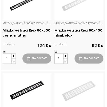
MŘÍŽKY, VANOVÁ DVÍŘKA KOVOVÉ MŘÍŽKY
MŘÍŽKY, VANOVÁ DVÍŘKA KOVOVÉ MŘÍŽKY
Mřížka větrací Riex 60x600
Mřížka větrací Riex 60x400
černá matná
hliník elox
na dotaz
na dotaz
124 Kč
62 Kč
ks
ks