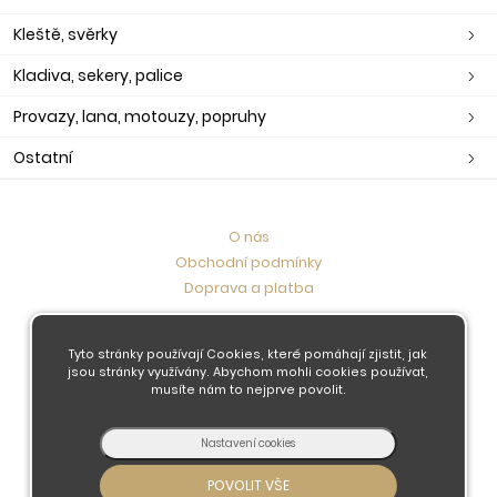
Kleště, svěrky
Kladiva, sekery, palice
Provazy, lana, motouzy, popruhy
Ostatní
O nás
Obchodní podmínky
Doprava a platba
Kontaktujte nás
Tyto stránky používají Cookies, které pomáhají zjistit, jak
jsou stránky využívány. Abychom mohli cookies používat,
musíte nám to nejprve povolit.
© 2026 - Developed by
Insion
s.r.o. &
PMH
Liberec