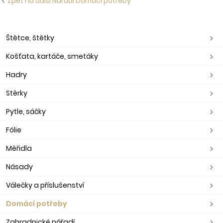
Zpět na další Nářadí Domácí potřeby
Štětce, štětky
Košťata, kartáče, smetáky
Hadry
Stěrky
Pytle, sáčky
Fólie
Měřidla
Násady
Válečky a příslušenství
Domácí potřeby
Zahradnické nářadí