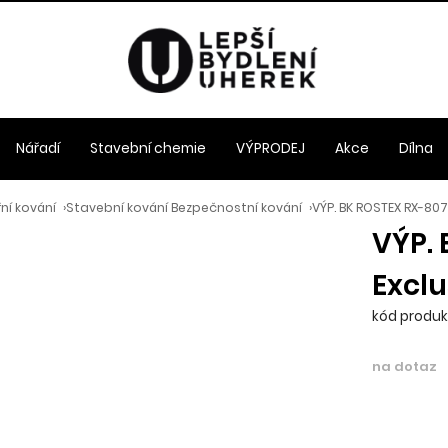
Nářadí
Stavební chemie
VÝPRODEJ
Akce
Dílna
ní kování
›
Stavební kování Bezpečnostní kování
›
VÝP. BK ROSTEX RX-807
VÝP.
Exclu
kód produkt
na dotaz