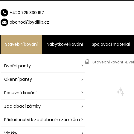
+420 725 330 197
obchod
b
ydlilip.cz
Stavební kování
Nábytkové kování
Spojovací materiál
›
Stavební kování
›
Dveř
Dveřní panty
Okenní panty
Posuvné kování
Zadlabací zámky
Příslušenství k zadlabacím zámkům
Vložky