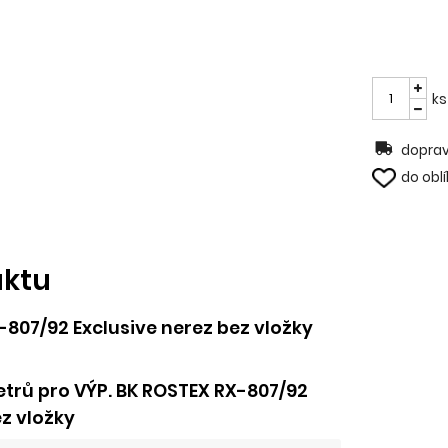
ks
doprav
do obl
uktu
-807/92 Exclusive nerez bez vložky
trů pro VÝP. BK ROSTEX RX-807/92
ez vložky