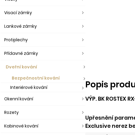
Visací zámky
Lankové zámky
Protiplechy
Přídavné zámky
Dveřní kování
Bezpečnostní kování
Popis prod
Interiérové kování
VÝP. BK ROSTEX RX
Okenní kování
Rozety
Upřesnění parame
Exclusive nerez b
Kabinové kování