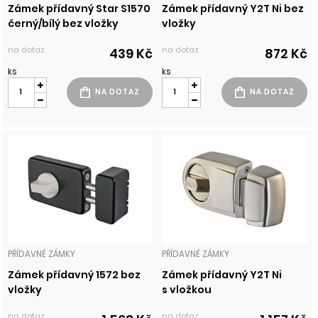
Zámek přídavný Star S1570
Zámek přídavný Y2T Ni bez
černý/bílý bez vložky
vložky
na dotaz
na dotaz
439 Kč
872 Kč
ks
ks
PŘÍDAVNÉ ZÁMKY
PŘÍDAVNÉ ZÁMKY
Zámek přídavný 1572 bez
Zámek přídavný Y2T Ni
vložky
s vložkou
na dotaz
na dotaz