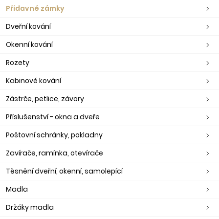
Přídavné zámky
Dveřní kování
Okenní kování
Rozety
Kabinové kování
Zástrče, petlice, závory
Příslušenství - okna a dveře
Poštovní schránky, pokladny
Zavírače, ramínka, otevírače
Těsnění dveřní, okenní, samolepící
Madla
Držáky madla