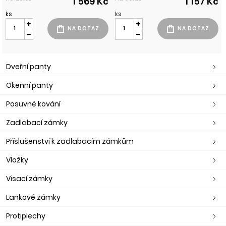
1 569 Kč
1 157 Kč
ks
ks
Dveřní panty
Okenní panty
Posuvné kování
Zadlabací zámky
Příslušenství k zadlabacím zámkům
Vložky
Visací zámky
Lankové zámky
Protiplechy