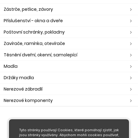
Zástrče, petlice, závory
Příslušenství - okna a dveře
Poštovní schránky, pokladny
Zavírače, ramínka, otevírače
Těsnění dveřní, okenní, samolepící
Madla
Držáky madla
Nerezové zábradlí
Nerezové komponenty
O nás
Obchodní podmínky
Tyto stránky používají Cookies, které pomáhají zjistit, jak
jsou stránky využívány. Abychom mohli cookies používat,
Doprava a platba