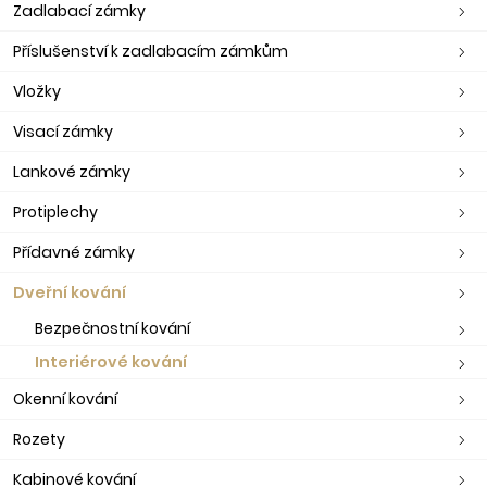
Zadlabací zámky
Příslušenství k zadlabacím zámkům
Vložky
Visací zámky
Lankové zámky
Protiplechy
Přídavné zámky
Dveřní kování
Bezpečnostní kování
Interiérové kování
Okenní kování
Rozety
Kabinové kování