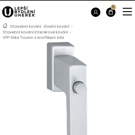
0
›
Stavební kování
›
Dveřní kování
›
Stavební kování Interiérové kování
›
VÝP. Klika Toulon s knoflíkem bílá