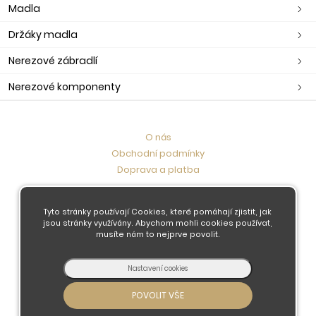
Madla
Držáky madla
Nerezové zábradlí
Nerezové komponenty
O nás
Obchodní podmínky
Doprava a platba
Kontaktujte nás
Tyto stránky používají Cookies, které pomáhají zjistit, jak
jsou stránky využívány. Abychom mohli cookies používat,
musíte nám to nejprve povolit.
© 2026 - Developed by
Insion
s.r.o. &
PMH
Liberec