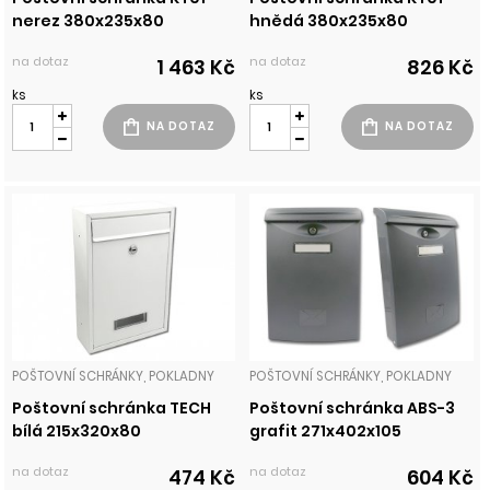
nerez 380x235x80
hnědá 380x235x80
na dotaz
na dotaz
1 463 Kč
826 Kč
ks
ks
POŠTOVNÍ SCHRÁNKY, POKLADNY
POŠTOVNÍ SCHRÁNKY, POKLADNY
Poštovní schránka TECH
Poštovní schránka ABS-3
bílá 215x320x80
grafit 271x402x105
na dotaz
na dotaz
474 Kč
604 Kč