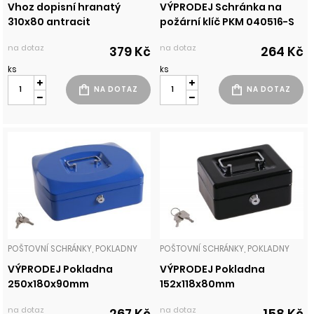
Vhoz dopisní hranatý
VÝPRODEJ Schránka na
310x80 antracit
požární klíč PKM 040516-S
na dotaz
na dotaz
379 Kč
264 Kč
ks
ks
POŠTOVNÍ SCHRÁNKY, POKLADNY
POŠTOVNÍ SCHRÁNKY, POKLADNY
VÝPRODEJ Pokladna
VÝPRODEJ Pokladna
250x180x90mm
152x118x80mm
na dotaz
na dotaz
267 Kč
158 Kč