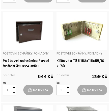
POŠTOVNÍ SCHRÁNKY, POKLADNY
POŠTOVNÍ SCHRÁNKY, POKLADNY
Poštovní schránka Pavel
Klíčovka T85 152x115x65/10
hnědá 320x240x60
klíčů
na dotaz
na dotaz
644 Kč
259 Kč
ks
ks