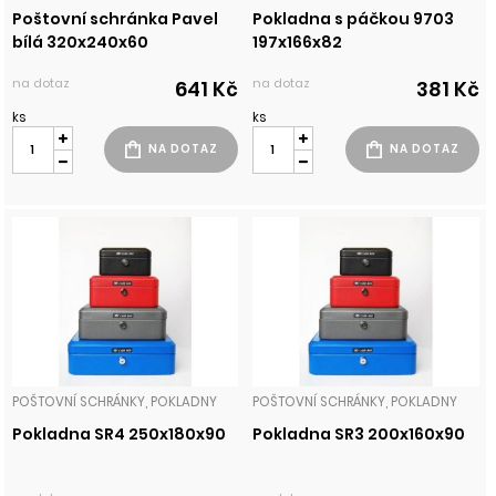
Poštovní schránka Pavel
Pokladna s páčkou 9703
bílá 320x240x60
197x166x82
na dotaz
na dotaz
641 Kč
381 Kč
ks
ks
POŠTOVNÍ SCHRÁNKY, POKLADNY
POŠTOVNÍ SCHRÁNKY, POKLADNY
Pokladna SR4 250x180x90
Pokladna SR3 200x160x90