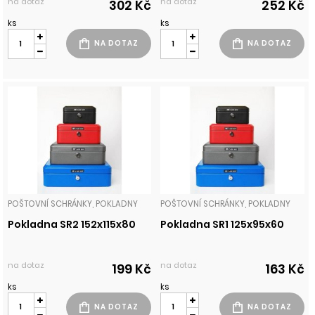
na dotaz
na dotaz
302 Kč
252 Kč
ks
ks
POŠTOVNÍ SCHRÁNKY, POKLADNY
POŠTOVNÍ SCHRÁNKY, POKLADNY
Pokladna SR2 152x115x80
Pokladna SR1 125x95x60
na dotaz
na dotaz
199 Kč
163 Kč
ks
ks