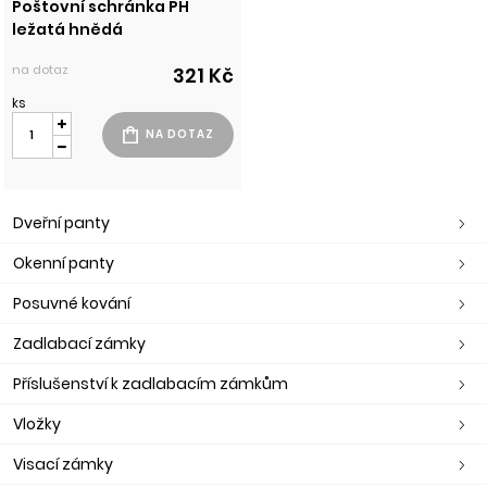
Poštovní schránka PH
ležatá hnědá
na dotaz
321 Kč
ks
Dveřní panty
Okenní panty
Posuvné kování
Zadlabací zámky
Příslušenství k zadlabacím zámkům
Vložky
Visací zámky