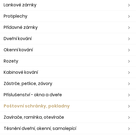
Lankové zámky
Protiplechy
Přídavné zámky
Dveřní kování
Okenní kování
Rozety
Kabinové kování
Zástrče, petlice, závory
Příslušenství - okna a dveře
Poštovní schránky, pokladny
Zavírače, ramínka, otevírače
Těsnění dveřní, okenní, samolepící