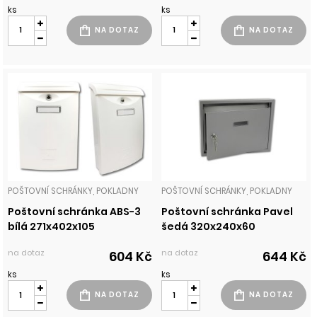
ks
ks
POŠTOVNÍ SCHRÁNKY, POKLADNY
POŠTOVNÍ SCHRÁNKY, POKLADNY
Poštovní schránka ABS-3
Poštovní schránka Pavel
bílá 271x402x105
šedá 320x240x60
na dotaz
na dotaz
604 Kč
644 Kč
ks
ks