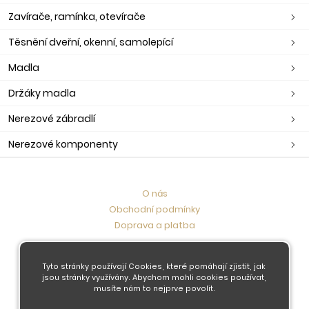
Zavírače, ramínka, otevírače
Těsnění dveřní, okenní, samolepící
Madla
Držáky madla
Nerezové zábradlí
Nerezové komponenty
O nás
Obchodní podmínky
Doprava a platba
Kontaktujte nás
Tyto stránky používají Cookies, které pomáhají zjistit, jak
jsou stránky využívány. Abychom mohli cookies používat,
musíte nám to nejprve povolit.