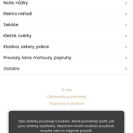
Nože, nůžky
Elektro nářadí
Sekáče
Kleště, svěrky
Kladiva, sekery, palice
Provazy, lana, motouzy, popruhy
Ostatní
O nás
Obchodní podmínky
Doprava a platba
Kontaktujte nás
Tyto stránky používají Cookies, které pomáhají zjistit, jak
jsou stránky využívány. Abychom mohli cookies používat,
musíte nám to nejprve povolit.