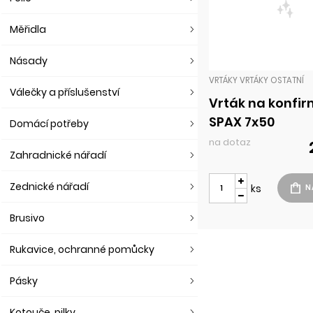
Měřidla
Násady
VRTÁKY VRTÁKY OSTATNÍ
Válečky a příslušenství
Vrták na konfi
SPAX 7x50
Domácí potřeby
na dotaz
Zahradnické nářadí
Zednické nářadí
ks
Brusivo
Rukavice, ochranné pomůcky
Pásky
Kotouče, pilky