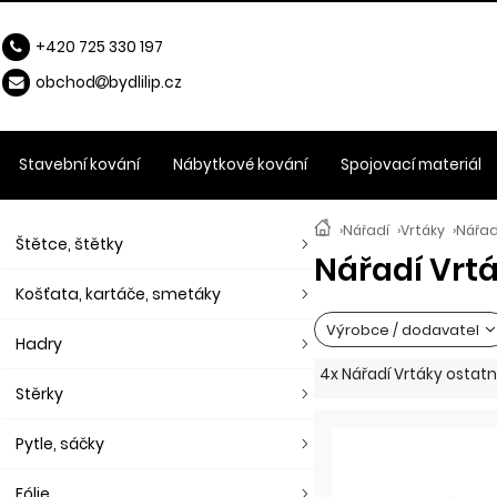
+420 725 330 197
obchod
b
ydlilip.cz
Stavební kování
Nábytkové kování
Spojovací materiál
›
Nářadí
›
Vrtáky
›
Nářad
Štětce, štětky
Nářadí Vrtá
Košťata, kartáče, smetáky
Výrobce / dodavatel
Hadry
4x Nářadí Vrtáky ostatn
Stěrky
Pytle, sáčky
Fólie