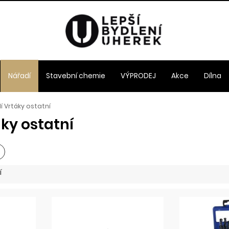
Nářadí
Stavební chemie
VÝPRODEJ
Akce
Dílna
í Vrtáky ostatní
ky ostatní
í