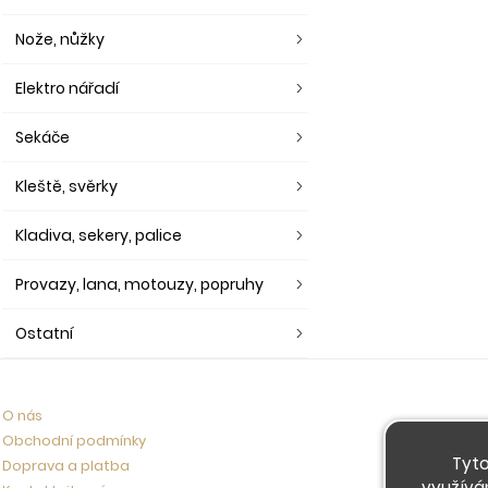
Nože, nůžky
Elektro nářadí
Sekáče
Kleště, svěrky
Kladiva, sekery, palice
Provazy, lana, motouzy, popruhy
Ostatní
O nás
Obchodní podmínky
Tyto
Doprava a platba
využívá