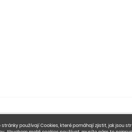
 stránky používají Cookies, které pomáhají zjistit, jak jsou st
ny. Abychom mohli cookies používat, musíte nám to nejprve 