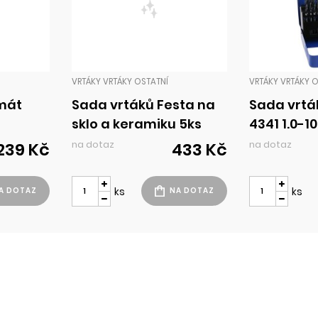
VRTÁKY VRTÁKY OSTATNÍ
VRTÁKY VRTÁKY 
rmát
Sada vrtáků Festa na
Sada vrtá
sklo a keramiku 5ks
4341 1.0-
na dotaz
na dotaz
239 Kč
433 Kč
ks
ks