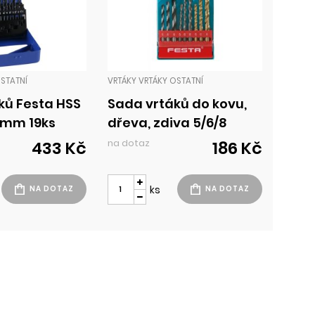
OSTATNÍ
VRTÁKY VRTÁKY OSTATNÍ
ků Festa HSS
Sada vrtáků do kovu,
10mm 19ks
dřeva, zdiva 5/6/8
Festa
na dotaz
433 Kč
186 Kč
ks