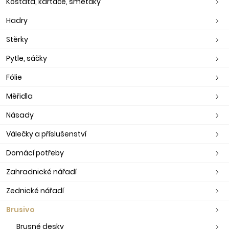
Košťata, kartáče, smetáky
Hadry
Stěrky
Pytle, sáčky
Fólie
Měřidla
Násady
Válečky a příslušenství
Domácí potřeby
Zahradnické nářadí
Zednické nářadí
Brusivo
Brusné desky