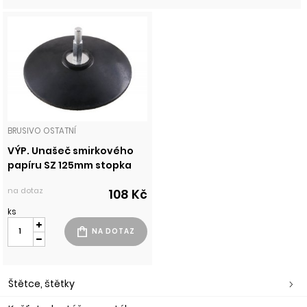
BRUSIVO OSTATNÍ
VÝP. Unašeč smirkového
papíru SZ 125mm stopka
na dotaz
108 Kč
ks
Štětce, štětky