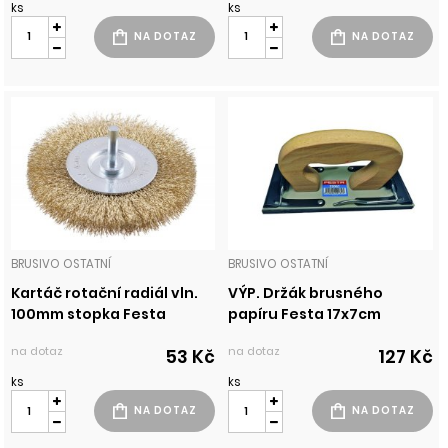
ks
ks
BRUSIVO OSTATNÍ
BRUSIVO OSTATNÍ
Kartáč rotační radiál vln.
VÝP. Držák brusného
100mm stopka Festa
papíru Festa 17x7cm
na dotaz
na dotaz
53 Kč
127 Kč
ks
ks