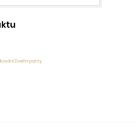
uktu
č
 kování Dveřní panty