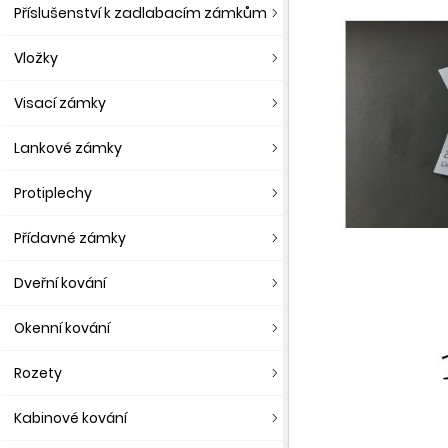
Příslušenství k zadlabacím zámkům
Vložky
Visací zámky
Lankové zámky
Protiplechy
Přídavné zámky
Dveřní kování
Okenní kování
Rozety
Kabinové kování