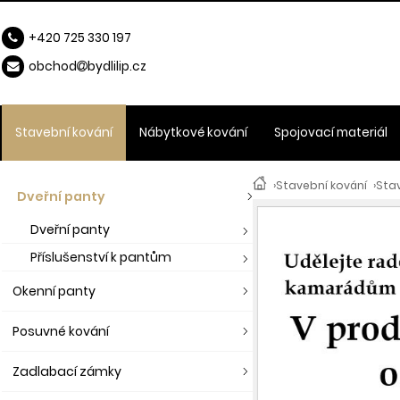
+420 725 330 197
obchod
b
ydlilip.cz
Stavební kování
Nábytkové kování
Spojovací materiál
›
Stavební kování
›
Stav
Dveřní panty
Dveřní panty
Příslušenství k pantům
Okenní panty
Posuvné kování
Zadlabací zámky