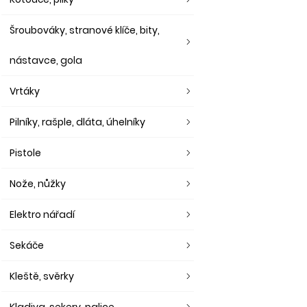
Šroubováky, stranové klíče, bity,
nástavce, gola
Vrtáky
Pilníky, rašple, dláta, úhelníky
Pistole
Nože, nůžky
Elektro nářadí
Sekáče
Kleště, svěrky