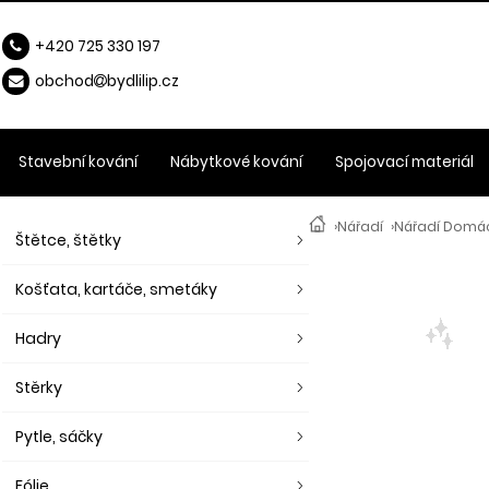
+420 725 330 197
obchod
b
ydlilip.cz
Stavební kování
Nábytkové kování
Spojovací materiál
›
Nářadí
›
Nářadí Domác
Štětce, štětky
Košťata, kartáče, smetáky
Hadry
Stěrky
Pytle, sáčky
Fólie