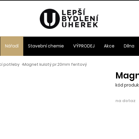
Nářadí
Stavební chemie
VÝPRODEJ
Akce
Dílna
í potřeby
›
Magnet kulatý pr.20mm feritový
Magn
kód produ
na dotaz