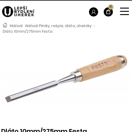
0
›
Nářadí
›
Nářadí Pilníky, rašple, dláta, úhelníky
›
Dláto 10mm/275mm Festa
Dláto 10mm/275mm Festa