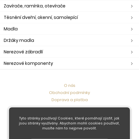
Zavírače, ramínka, otevírače
Těsnění dveřní, okenní, samolepící
Madla
Držáky madla
Nerezové zábradlí
Nerezové komponenty
O nás
Obchodní podmínky
Doprava a platba
Kontaktujte nás
Tyto stránky používají Cookies, které pomáhají zjistit, jak
jsou stránky využívány. Abychom mohli cookies používat,
musíte nám to nejprve povolit.