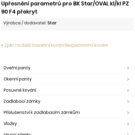
Upřesnění parametrů pro BK Star/OVAL kl/kl PZ
90 F4 překryt
Výrobce / dodavatel:
Star
Zpět na další Stavební kování Bezpečnostní kování
Dveřní panty
Okenní panty
Posuvné kování
Zadlabací zámky
Příslušenství k zadlabacím zámkům
Vložky
Visací zámky