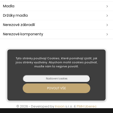
Madla
Držáky madla
Nerezové zábradlí
Nerezové komponenty
O nás
Obchodní podmínky
Tyto stránky používají Cookies, které pomáhají zjistit, jak
jsou stránky využívány. Abychom mohli cookies používat,
Doprava a platba
musíte nám to nejprve povolit.
Kontaktujte nás
© 2026 - Developed by
Insion
s.r.o. &
PMH
Liberec