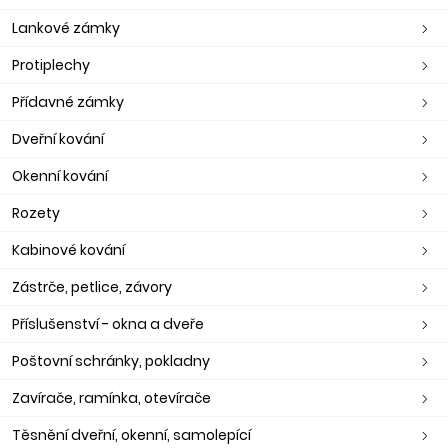
Lankové zámky
Protiplechy
Přídavné zámky
Dveřní kování
Okenní kování
Rozety
Kabinové kování
Zástrče, petlice, závory
Příslušenství - okna a dveře
Poštovní schránky, pokladny
Zavírače, ramínka, otevírače
Těsnění dveřní, okenní, samolepící