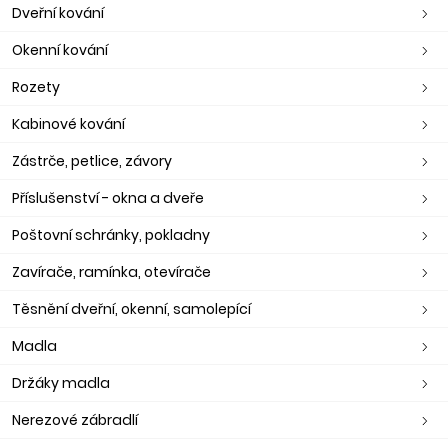
Dveřní kování
Okenní kování
Rozety
Kabinové kování
Zástrče, petlice, závory
Příslušenství - okna a dveře
Poštovní schránky, pokladny
Zavírače, ramínka, otevírače
Těsnění dveřní, okenní, samolepící
Madla
Držáky madla
Nerezové zábradlí