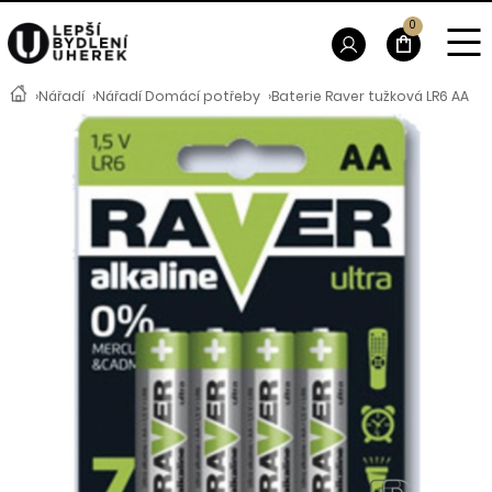
0
›
Nářadí
›
Nářadí Domácí potřeby
›
Baterie Raver tužková LR6 AA