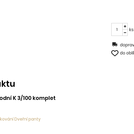
ks
doprav
do obl
uktu
odní K 3/100 komplet
 kování Dveřní panty