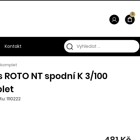
0
Kontakt
0 komplet
 ROTO NT spodní K 3/100
let
u: 1110222
481 Kč