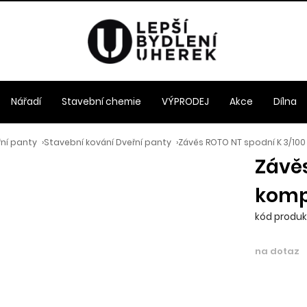
Nářadí
Stavební chemie
VÝPRODEJ
Akce
Dílna
řní panty
›
Stavební kování Dveřní panty
›
Závěs ROTO NT spodní K 3/10
Závěs
komp
kód produkt
na dotaz