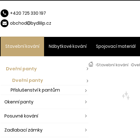
+420 725 330 197
obchod
b
ydlilip.cz
Stavební kování
Nábytkové kování
Spojovací materiál
›
Stavební kování
›
Dve
Dveřní panty
Dveřní panty
Příslušenství k pantům
Okenní panty
Posuvné kování
Zadlabací zámky