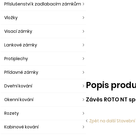
Příslušenství k zadlabacím zámkům
Vložky
Visací zámky
Lankové zámky
Protiplechy
Přídavné zámky
Popis prod
Dveřní kování
Závěs ROTO NT sp
Okenní kování
Rozety
Zpět na další Stavební
Kabinové kování