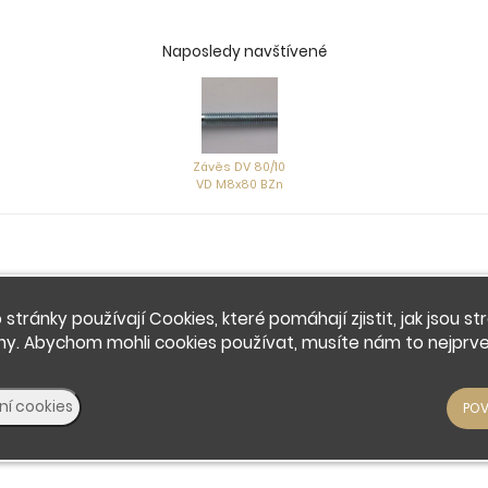
Naposledy navštívené
Závěs DV 80/10
VD M8x80 BZn
 stránky používají Cookies, které pomáhají zjistit, jak jsou st
ny. Abychom mohli cookies používat, musíte nám to nejprve 
© 2026 - Developed by
Insion
s.r.o. &
PMH
Liberec