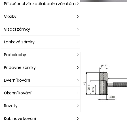
Příslušenství k zadlabacím zámkům
Vložky
Visací zámky
Lankové zámky
Protiplechy
Přídavné zámky
Dveřní kování
Okenní kování
Rozety
Kabinové kování