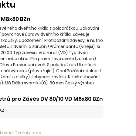
uktu
D M8x80 BZn
řevěného dveřního křídla s polodrážkou. Zakování
 povrchové úpravy dveřního křídla. Závěs je
 zkoušky. Upozornění: Protipožární závěsy je nutno
etu s dveřmi a zárubní! Průměr pantu (vnější): 15
 20.00 Typ závěsu: Vrchní díl (VD) Typ dveří:
eří nebo okna: Pro pravé i levé dveře (zárubeň)
: Dřevo Provedení dveří: S polodrážkou Ukončení
riál výrobku (převažující): Ocel Požární odolnost:
žární zkoušky) Uchycení závěsu: K zašroubování
ů): M8 Délka svorníku(ů): 80 mm Český výrobek:
trů pro Závěs DV 80/10 VD M8x80 BZn
KZ
 kování Dveřní panty