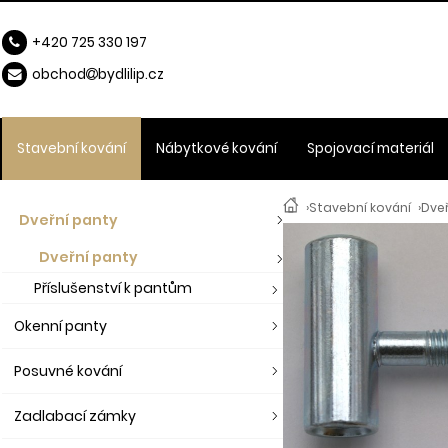
+420 725 330 197
obchod
b
ydlilip.cz
Stavební kování
Nábytkové kování
Spojovací materiál
›
Stavební kování
›
Dve
Dveřní panty
Dveřní panty
Příslušenství k pantům
Okenní panty
Posuvné kování
Zadlabací zámky