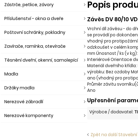
Popis prod
Zástrče, petlice, závory
Příslušenství - okna a dveře
Závěs DV 80/10 V
Vrchní díl závěsu - do d
Poštovní schránky, pokladny
se provádí po dokončení
vhodný pro protipožární
Zavírače, ramínka, otevírače
odzkoušet v celém kompl
mm Únosnost / ks (v kg):
Interiérové Orientace dv
Těsnění dveřní, okenní, samolepící
Materiál dveřního křídla
výrobku: Bez ozdoby Mate
Madla
ano (vhodný pro protipo
Průměr závitu svorníku(
Držáky madla
Ano
Upřesnění parame
Nerezové zábradlí
Výrobce / dodavatel:
T
Nerezové komponenty
Zpět na další Stavební