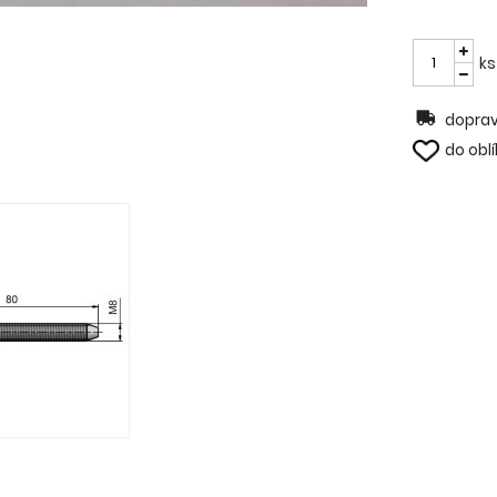
ks
doprav
do obl