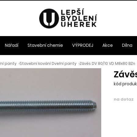
Nářadí
Stavební chemie
VÝPRODEJ
Akce
Dílna
řní panty
›
Stavební kování Dveřní panty
›
Závěs DV 80/10 VD M8x80 BZn
Závě
kód produkt
na dotaz