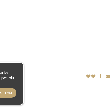
ránky
povolit.