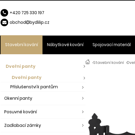
+420 725 330 197
obchod
b
ydlilip.cz
Stavební kování
Nábytkové kování
Spojovací materiál
›
Stavební kování
›
Dve
Dveřní panty
Dveřní panty
Příslušenství k pantům
Okenní panty
Posuvné kování
Zadlabací zámky