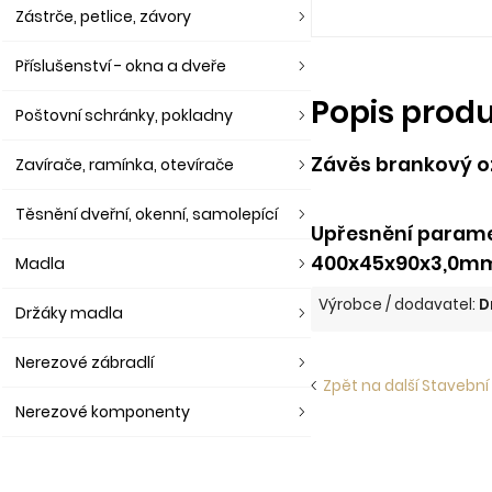
Zástrče, petlice, závory
Příslušenství - okna a dveře
Popis prod
Poštovní schránky, pokladny
Závěs brankový 
Zavírače, ramínka, otevírače
Těsnění dveřní, okenní, samolepící
Upřesnění parame
400x45x90x3,0m
Madla
Výrobce / dodavatel:
D
Držáky madla
Nerezové zábradlí
Zpět na další Stavební
Nerezové komponenty