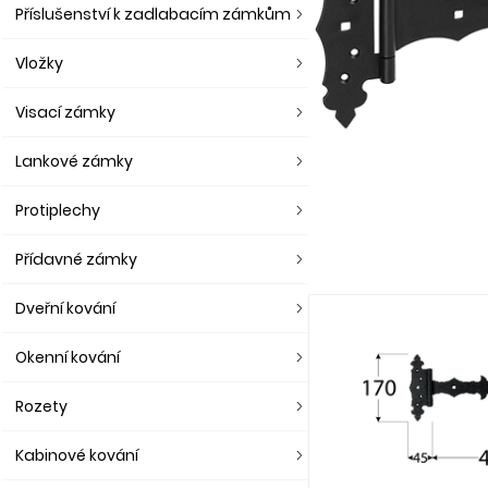
Příslušenství k zadlabacím zámkům
Vložky
Visací zámky
Lankové zámky
Protiplechy
Přídavné zámky
Dveřní kování
Okenní kování
Rozety
Kabinové kování