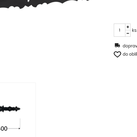
ks
doprav
do obl