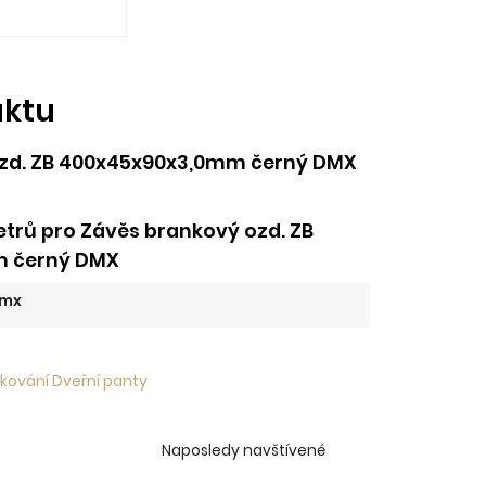
uktu
ozd. ZB 400x45x90x3,0mm černý DMX
trů pro Závěs brankový ozd. ZB
m černý DMX
mx
 kování Dveřní panty
Naposledy navštívené