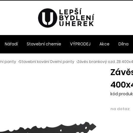
Nářadí
Stavební chemie
VÝPRODEJ
Akce
Dílna
řní panty
›
Stavební kování Dveřní panty
›
Závěs brankový ozd. ZB 400
Závěs
400x
kód produkt
na dotaz