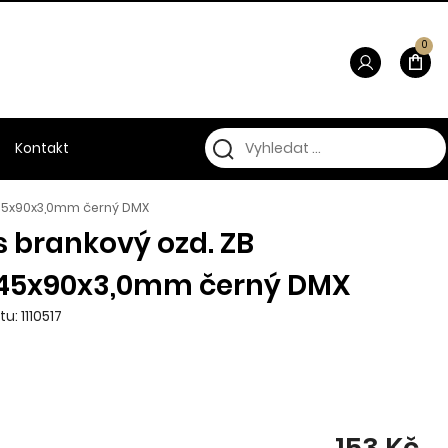
0
Kontakt
x45x90x3,0mm černý DMX
 brankový ozd. ZB
45x90x3,0mm černý DMX
u: 1110517
153 Kč