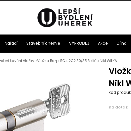
Nářadí
Stavební chemie
VÝPRODEJ
Akce
Dílna
ební kování Vložky
›
Vložka Bezp. RC4 2C2 30/35 3 klíče Nikl WILKA
Vložk
Nikl 
kód produk
na dotaz