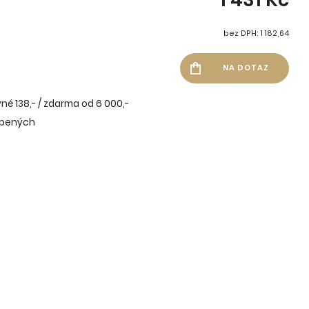
bez DPH: 1 182,64
né 138,- / zdarma od 6 000,-
íbených