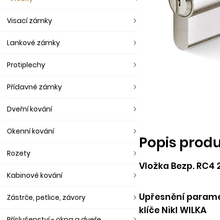
Visací zámky
Lankové zámky
Protiplechy
Přídavné zámky
Dveřní kování
Okenní kování
Popis prod
Rozety
Vložka Bezp. RC4 2
Kabinové kování
Upřesnění paramet
Zástrče, petlice, závory
klíče Nikl WILKA
Příslušenství - okna a dveře