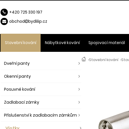
+420 725 330 197
obchod
b
ydlilip.cz
Stavební kování
Nábytkové kování
Spojovací materiál
›
Stavební kování
›
Stav
Dveřní panty
Okenní panty
Posuvné kování
Zadlabací zámky
Příslušenství k zadlabacím zámkům
Vložky