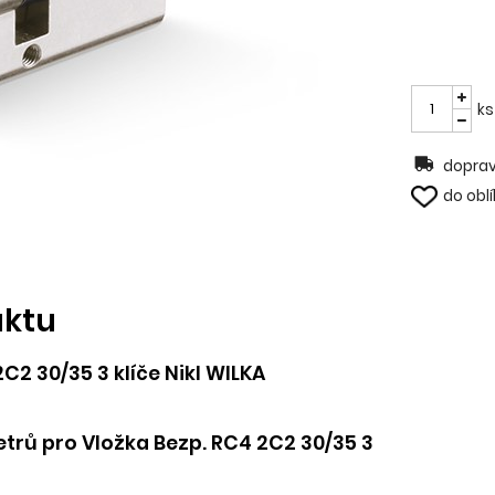
ks
doprav
do obl
uktu
C2 30/35 3 klíče Nikl WILKA
rů pro Vložka Bezp. RC4 2C2 30/35 3