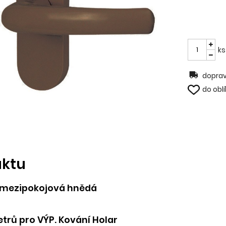
ks
doprav
do obl
uktu
r mezipokojová hnědá
trů pro VÝP. Kování Holar