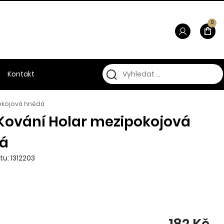
0
Kontakt
pokojová hnědá
 Kování Holar mezipokojová
á
tu: 1312203
182 Kč