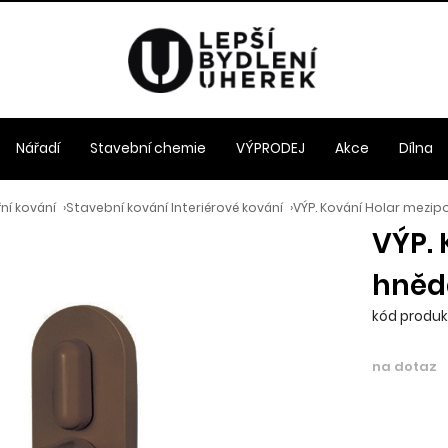
Nářadí
Stavební chemie
VÝPRODEJ
Akce
Dílna
ní kování
›
Stavební kování Interiérové kování
›
VÝP. Kování Holar mezi
VÝP.
hněd
kód produk
na dotaz