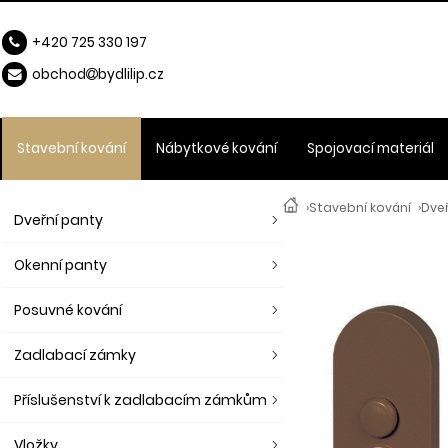
+420 725 330 197
obchod
b
ydlilip.cz
Stavební kování
Nábytkové kování
Spojovací materiál
›
Stavební kování
›
Dveř
Dveřní panty
Okenní panty
Posuvné kování
Zadlabací zámky
Příslušenství k zadlabacím zámkům
Vložky