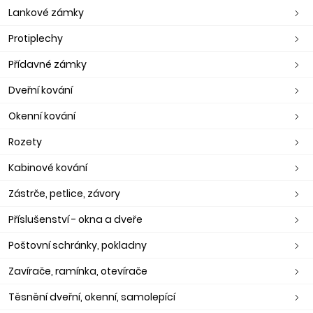
Lankové zámky
Protiplechy
Přídavné zámky
Dveřní kování
Okenní kování
Rozety
Kabinové kování
Zástrče, petlice, závory
Příslušenství - okna a dveře
Poštovní schránky, pokladny
Zavírače, ramínka, otevírače
Těsnění dveřní, okenní, samolepící