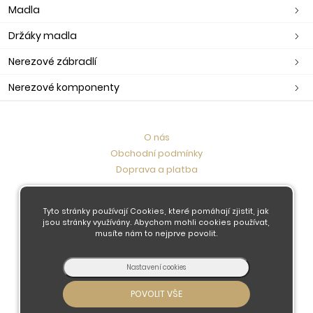
Madla
Držáky madla
Nerezové zábradlí
Nerezové komponenty
O nás
Obchodní podmínky
Doprava a platba
Kontaktujte nás
Tyto stránky používají Cookies, které pomáhají zjistit, jak
jsou stránky využívány. Abychom mohli cookies používat,
musíte nám to nejprve povolit.
© 2026 - Developed by
Insion
s.r.o. &
PMH
Liberec