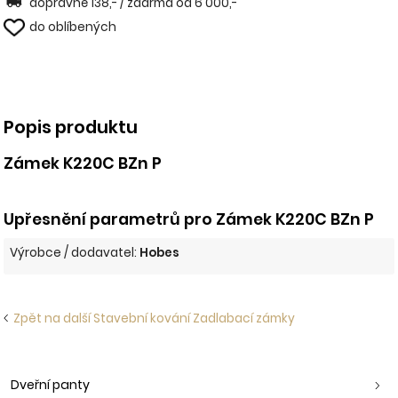
dopravné 138,- / zdarma od 6 000,-
do oblíbených
Popis produktu
Zámek K220C BZn P
Upřesnění parametrů pro Zámek K220C BZn P
Výrobce / dodavatel:
Hobes
Zpět na další Stavební kování Zadlabací zámky
Dveřní panty