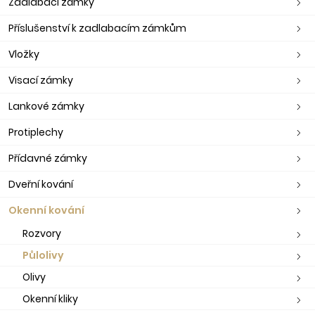
Zadlabací zámky
Příslušenství k zadlabacím zámkům
Vložky
Visací zámky
Lankové zámky
Protiplechy
Přídavné zámky
Dveřní kování
Okenní kování
Rozvory
Půlolivy
Olivy
Okenní kliky