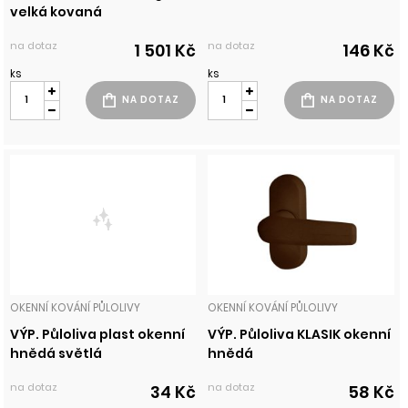
velká kovaná
na dotaz
na dotaz
1 501 Kč
146 Kč
ks
ks
OKENNÍ KOVÁNÍ PŮLOLIVY
OKENNÍ KOVÁNÍ PŮLOLIVY
VÝP. Půloliva plast okenní
VÝP. Půloliva KLASIK okenní
hnědá světlá
hnědá
na dotaz
na dotaz
34 Kč
58 Kč