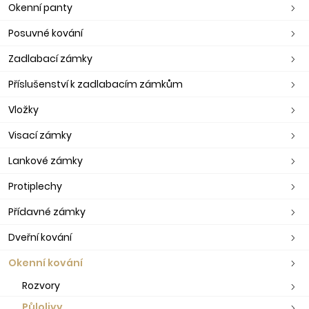
Okenní panty
Posuvné kování
Zadlabací zámky
Příslušenství k zadlabacím zámkům
Vložky
Visací zámky
Lankové zámky
Protiplechy
Přídavné zámky
Dveřní kování
Okenní kování
Rozvory
Půlolivy