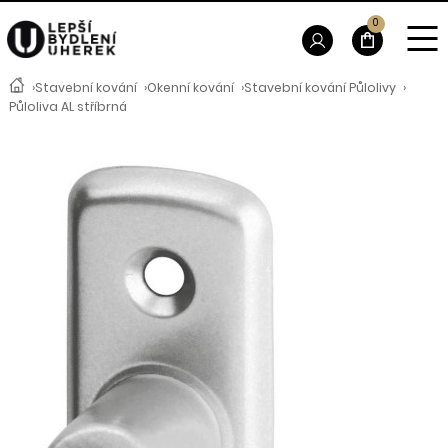
0
›
Stavební kování
›
Okenní kování
›
Stavební kování Půlolivy
›
Půloliva AL stříbrná