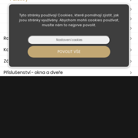
Olivy
Tyto stránky používají Cookies, které pomáhají zjistit, jak
Okenní kliky
jsou stránky využívány. Abychom mohli cookies používat,
musíte nám to nejprve povolit.
Příslušenství
Rozety
Kabinové kování
Zástrče, petlice, závory
Příslušenství - okna a dveře
Poštovní schránky, pokladny
Zavírače, ramínka, otevírače
Těsnění dveřní, okenní, samolepící
Madla
Držáky madla