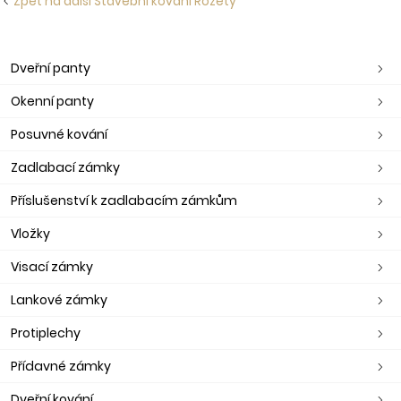
Zpět na další Stavební kování Rozety
Dveřní panty
Okenní panty
Posuvné kování
Zadlabací zámky
Příslušenství k zadlabacím zámkům
Vložky
Visací zámky
Lankové zámky
Protiplechy
Přídavné zámky
Dveřní kování