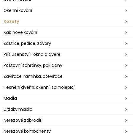
Okenní kování
Rozety
Kabinové kování
Zástrče, petlice, závory
Příslušenství - okna a dveře
Poštovní schránky, pokladny
Zavírače, ramínka, otevírače
Těsnění dveřní, okenní, samolepící
Madla
Držáky madla
Nerezové zábradlí
Nerezové komponenty