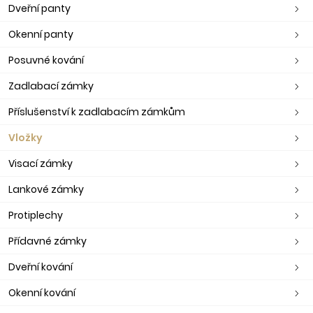
Dveřní panty
Okenní panty
Posuvné kování
Zadlabací zámky
Příslušenství k zadlabacím zámkům
Vložky
Visací zámky
Lankové zámky
Protiplechy
Přídavné zámky
Dveřní kování
Okenní kování