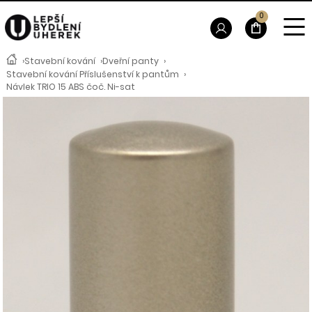
0
›
Stavební kování
›
Dveřní panty
›
Stavební kování Příslušenství k pantům
›
Návlek TRIO 15 ABS čoč. Ni-sat