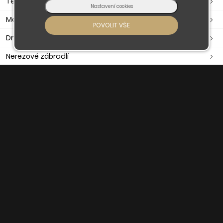
Těsnění dveřní, okenní, samolepící
Madla
Držáky madla
Nerezové zábradlí
Nerezové komponenty
O nás
Obchodní podmínky
Doprava a platba
Kontaktujte nás
© 2026 - Developed by
Insion
s.r.o. &
PMH
Liberec