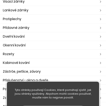
Visací zámky
Lankové zámky
Protiplechy
Přídavné zámky
Dveřní kování
Okenní kování
Rozety
Kabinové kování
Zástrče, petlice, závory
Příslušenství - okna a dveře
Poštovní schránky, pokladny
Tyto stránky používají Cookies, které pomáhají zjistit, jak
jsou stránky využívány. Abychom mohli cookies používat,
Zavírače, ramínka, otevírače
musíte nám to nejprve povolit.