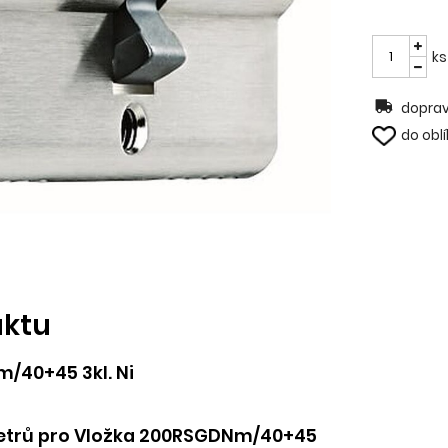
ks
doprav
do obl
uktu
/40+45 3kl. Ni
etrů pro Vložka 200RSGDNm/40+45