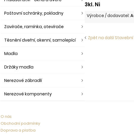
3kl. Ni
Poštovní schránky, pokladny
Výrobce / dodavatel:
A
Zavírače, ramínka, otevírače
Zpět na další Stavební
Těsnění dveřní, okenní, samolepící
Madla
Držáky madla
Nerezové zábradlí
Nerezové komponenty
O nás
Obchodní podmínky
Doprava a platba