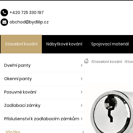
+420 725 330 197
obchod
b
ydlilip.cz
Stavební kování
Nábytkové kování
Spojovací materiál
›
Stavební kování
›
Stav
Dveřní panty
Okenní panty
Posuvné kování
Zadlabací zámky
Příslušenství k zadlabacím zámkům
Vložky