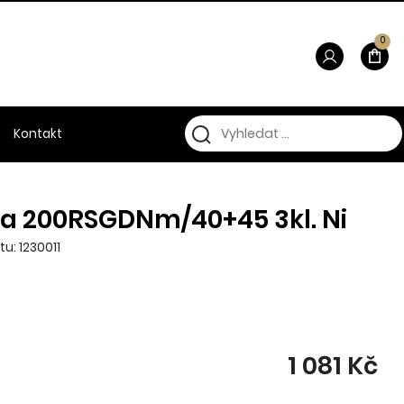
0
Kontakt
ka 200RSGDNm/40+45 3kl. Ni
u: 1230011
1 081 Kč