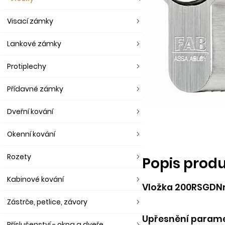
Visací zámky
Lankové zámky
Protiplechy
Přídavné zámky
Dveřní kování
Okenní kování
Rozety
Popis prod
Kabinové kování
Vložka 200RSGDNm
Zástrče, petlice, závory
Upřesnění param
Příslušenství - okna a dveře