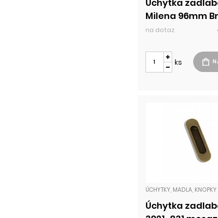
Úchytka zadlab
Milena 96mm B
na dotaz
ks
Úchytka zadlab