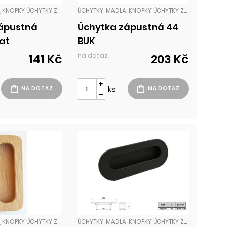
ÚCHYTKY, MADLA, KNOPKY ÚCHYTKY ZADLABACÍ
ÚCHYTKY, MADLA, KNOPKY ÚCHYTKY ZADLABACÍ
ápustná
Úchytka zápustná 44
at
BUK
na dotaz
141 Kč
203 Kč
ks
ÚCHYTKY, MADLA, KNOPKY ÚCHYTKY ZADLABACÍ
ÚCHYTKY, MADLA, KNOPKY ÚCHYTKY ZADLABACÍ