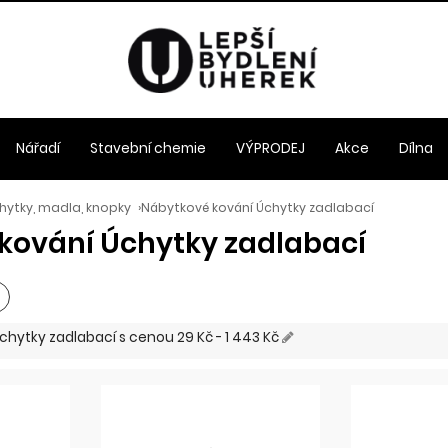
Nářadí
Stavební chemie
VÝPRODEJ
Akce
Dílna
hytky, madla, knopky
›
Nábytkové kování Úchytky zadlabací
kování Úchytky zadlabací
Úchytky zadlabací
s cenou
29 Kč - 1 443 Kč