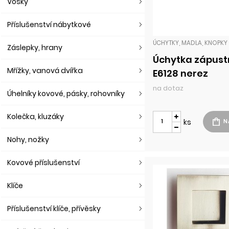
Vosky
Příslušenství nábytkové
Záslepky, hrany
Úchytka zápus
Mřížky, vanová dvířka
E6128 nerez
na dotaz
Úhelníky kovové, pásky, rohovníky
Kolečka, kluzáky
ks
Nohy, nožky
Kovové příslušenství
Klíče
Příslušenství klíče, přívěsky