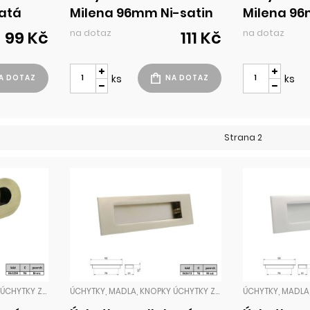
atá
Milena 96mm Ni-satin
Milena 9
satin
na dotaz
na dotaz
99 Kč
111 Kč
ks
ks
Strana 2
ÚCHYTKY, MADLA, KNOPKY ÚCHYTKY ZADLABACÍ
ÚCHYTKY, MADLA, KNOPKY ÚCHYTKY ZADLABACÍ