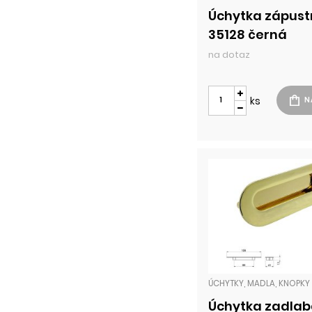
Úchytka zápus
35128 černá
na dotaz
ks
Úchytka zadlab