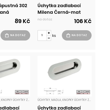
ápustná 302
Úchytka zadlabací
vaná
Milena Černá-mat
na dotaz
89 Kč
106 Kč
ks
ÚCHYTKY, MADLA, KNOPKY ÚCHYTKY ZADLABACÍ
ÚCHYTKY, MADLA, KNOPKY ÚCHYTKY ZADLABACÍ
adlabací
Úchytka zadlabací