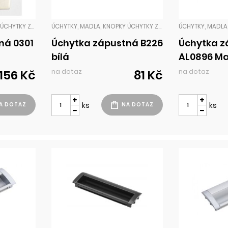
ÚCHYTKY, MADLA, KNOPKY ÚCHYTKY ZADLABACÍ
ÚCHYTKY, MADLA, KNOPKY ÚCHYTKY ZADLABACÍ
ná 0301
Úchytka zápustná B226
Úchytka z
bílá
AL0896 M
na dotaz
na dotaz
156 Kč
81 Kč
ks
ks