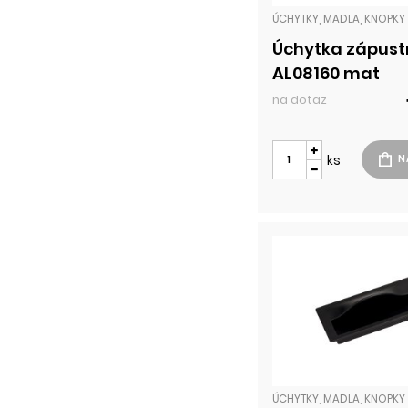
Úchytka zápus
AL08160 mat
na dotaz
ks