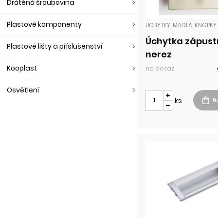
Drátěná šroubovina
Plastové komponenty
Úchytka zápust
Plastové lišty a příslušenství
nerez
Kooplast
na dotaz
Osvětlení
ks