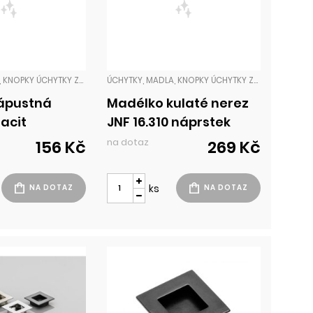
ÚCHYTKY, MADLA, KNOPKY ÚCHYTKY ZADLABACÍ
ÚCHYTKY, MADLA, KNOPKY ÚCHYTKY ZADLABACÍ
ápustná
Madélko kulaté nerez
acit
JNF 16.310 náprstek
na dotaz
156 Kč
269 Kč
ks