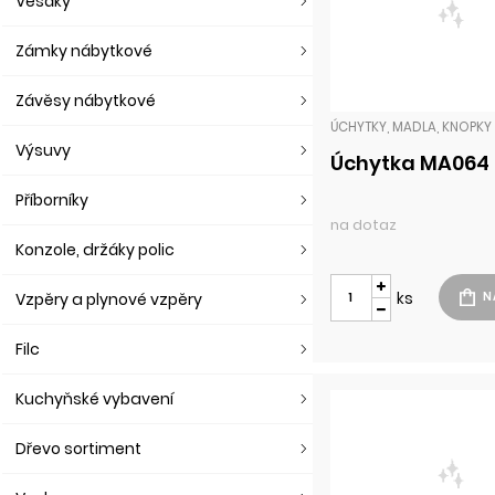
Věšáky
Zámky nábytkové
Závěsy nábytkové
Výsuvy
Úchytka MA064
Příborníky
na dotaz
Konzole, držáky polic
ks
Vzpěry a plynové vzpěry
Filc
Kuchyňské vybavení
Dřevo sortiment