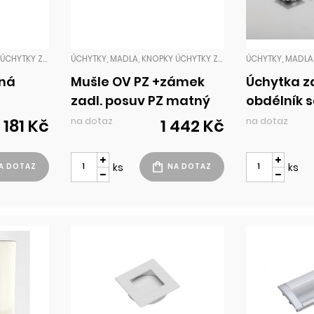
ÚCHYTKY, MADLA, KNOPKY ÚCHYTKY ZADLABACÍ
ÚCHYTKY, MADLA, KNOPKY ÚCHYTKY ZADLABACÍ
tná
Mušle OV PZ +zámek
Úchytka z
zadl. posuv PZ matný
obdélník 
nikl
na dotaz
na dotaz
181 Kč
1 442 Kč
ks
ks