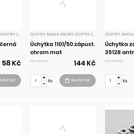
ÚCHYTKY, MADLA, KNOPKY ÚCHYTKY ZADLABACÍ
ÚCHYTKY, MADLA, KNOPKY ÚCHYTKY ZADLABACÍ
 černá
Úchytka 1101/50 zápust.
Úchytka z
chrom mat
35128 antr
na dotaz
na dotaz
58 Kč
144 Kč
ks
ks