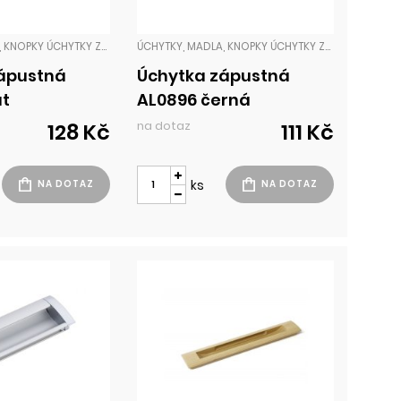
ÚCHYTKY, MADLA, KNOPKY ÚCHYTKY ZADLABACÍ
ÚCHYTKY, MADLA, KNOPKY ÚCHYTKY ZADLABACÍ
ápustná
Úchytka zápustná
at
AL0896 černá
na dotaz
128 Kč
111 Kč
ks