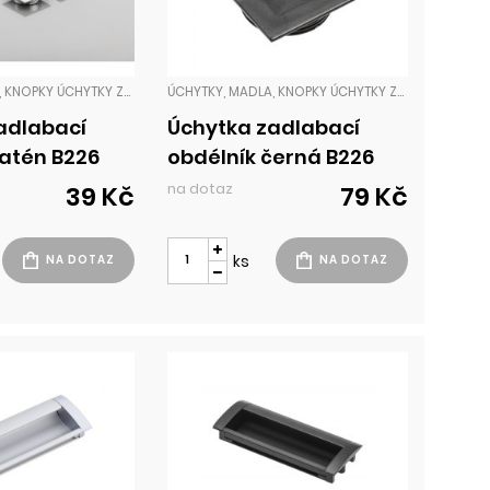
ÚCHYTKY, MADLA, KNOPKY ÚCHYTKY ZADLABACÍ
ÚCHYTKY, MADLA, KNOPKY ÚCHYTKY ZADLABACÍ
adlabací
Úchytka zadlabací
satén B226
obdélník černá B226
na dotaz
39 Kč
79 Kč
ks