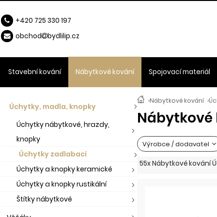
+420 725 330 197
obchod
b
ydlilip.cz
Stavební kování
Nábytkové kování
Spojovací materiál
›
Nábytkové kování
›
Úc
Úchytky, madla, knopky
Nábytkové 
Úchytky nábytkové, hrazdy,
knopky
Výrobce / dodavatel
Úchytky zadlabací
55x Nábytkové kování 
Úchytky a knopky keramické
Úchytky a knopky rustikální
Štítky nábytkové