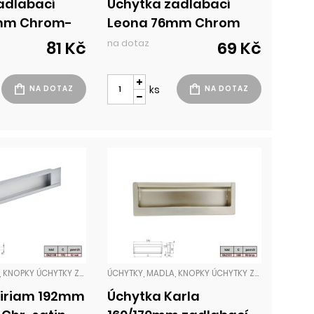
adlabací
Úchytka zadlabací
mm Chrom-
Leona 76mm Chrom
na dotaz
81 Kč
69 Kč
ks
ÚCHYTKY, MADLA, KNOPKY ÚCHYTKY ZADLABACÍ
ÚCHYTKY, MADLA, KNOPKY ÚCHYTKY ZADLABACÍ
Miriam 192mm
Úchytka Karla