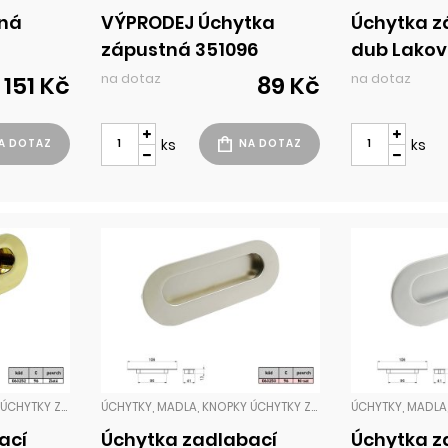
tná
VÝPRODEJ Úchytka
Úchytka z
zápustná 351096
dub Lako
antracit
na dotaz
na dotaz
151 Kč
89 Kč
ks
ks
ÚCHYTKY, MADLA, KNOPKY ÚCHYTKY ZADLABACÍ
ÚCHYTKY, MADLA, KNOPKY ÚCHYTKY ZADLABACÍ
ací
Úchytka zadlabací
Úchytka z