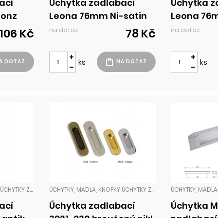
ací
Úchytka zadlabací
Úchytka z
ronz
Leona 76mm Ni-satin
Leona 76
satin
na dotaz
na dotaz
106 Kč
78 Kč
ks
ks
ÚCHYTKY, MADLA, KNOPKY ÚCHYTKY ZADLABACÍ
ÚCHYTKY, MADLA, KNOPKY ÚCHYTKY ZADLABACÍ
ací
Úchytka zadlabací
Úchytka 