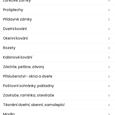
Lankové zámky
Protiplechy
Přídavné zámky
Dveřní kování
Okenní kování
Rozety
Kabinové kování
Zástrče, petlice, závory
Příslušenství - okna a dveře
Poštovní schránky, pokladny
Zavírače, ramínka, otevírače
Těsnění dveřní, okenní, samolepící
Madla