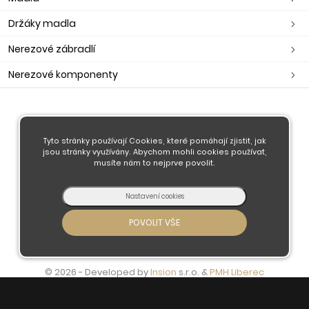
Držáky madla
Nerezové zábradlí
Nerezové komponenty
O nás
Obchodní podmínky
Tyto stránky používají Cookies, které pomáhají zjistit, jak
jsou stránky využívány. Abychom mohli cookies používat,
Doprava a platba
musíte nám to nejprve povolit.
Kontaktujte nás
© 2026 - Developed by
Insion
s.r.o. &
PMH
Liberec