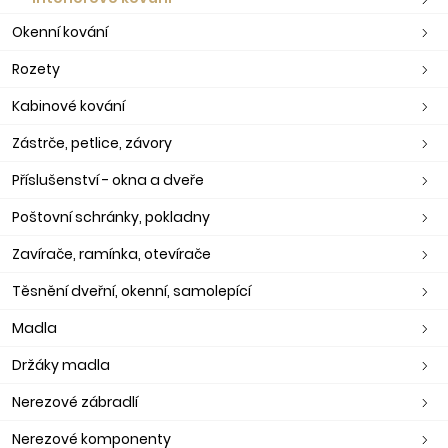
Okenní kování
Rozety
Kabinové kování
Zástrče, petlice, závory
Příslušenství - okna a dveře
Poštovní schránky, pokladny
Zavírače, ramínka, otevírače
Těsnění dveřní, okenní, samolepící
Madla
Držáky madla
Nerezové zábradlí
Nerezové komponenty