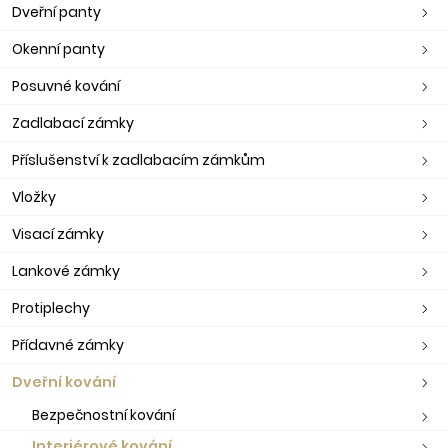
Dveřní panty
Okenní panty
Posuvné kování
Zadlabací zámky
Příslušenství k zadlabacím zámkům
Vložky
Visací zámky
Lankové zámky
Protiplechy
Přídavné zámky
Dveřní kování
Bezpečnostní kování
Interiérové kování