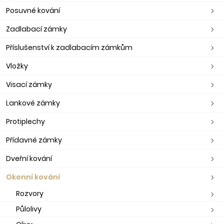
Posuvné kování
Zadlabací zámky
Příslušenství k zadlabacím zámkům
Vložky
Visací zámky
Lankové zámky
Protiplechy
Přídavné zámky
Dveřní kování
Okenní kování
Rozvory
Půlolivy