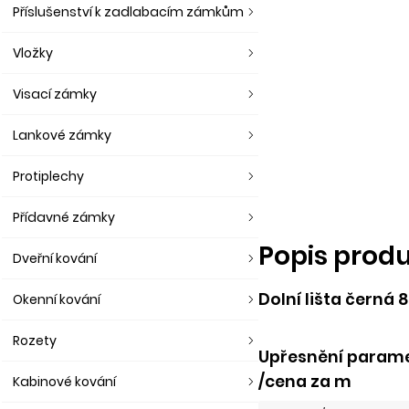
Příslušenství k zadlabacím zámkům
Vložky
Visací zámky
Lankové zámky
Protiplechy
Přídavné zámky
Popis prod
Dveřní kování
Dolní lišta černá
Okenní kování
Rozety
Upřesnění paramet
/cena za m
Kabinové kování