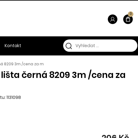
0
Kontakt
rná 8209 3m /cena za m
 lišta černá 8209 3m /cena za
u: 1131098
206 Kč