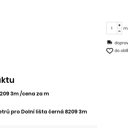
m
doprav
do obl
uktu
 8209 3m /cena za m
rů pro Dolní lišta černá 8209 3m