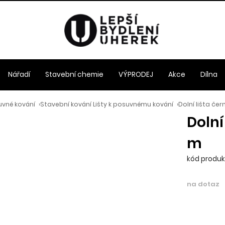
Nářadí
Stavební chemie
VÝPRODEJ
Akce
Dílna
uvné kování
›
Stavební kování Lišty k posuvnému kování
›
Dolní lišta če
Dolní
m
kód produkt
na dotaz