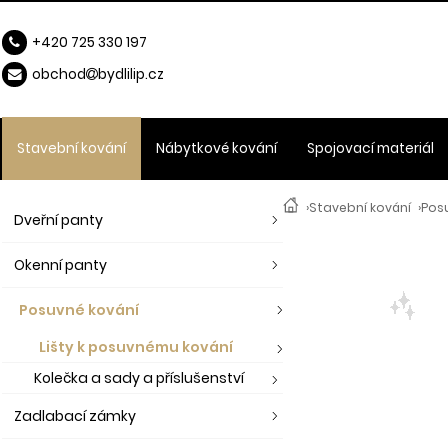
+420 725 330 197
obchod
b
ydlilip.cz
Stavební kování
Nábytkové kování
Spojovací materiál
›
Stavební kování
›
Pos
Dveřní panty
Okenní panty
Posuvné kování
Lišty k posuvnému kování
Kolečka a sady a příslušenství
Zadlabací zámky