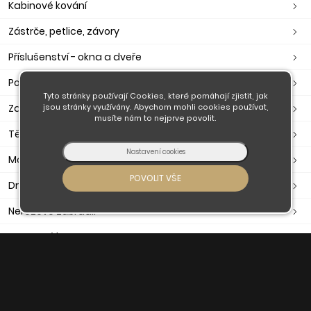
Kabinové kování
Zástrče, petlice, závory
Příslušenství - okna a dveře
Poštovní schránky, pokladny
Tyto stránky používají Cookies, které pomáhají zjistit, jak
Zavírače, ramínka, otevírače
jsou stránky využívány. Abychom mohli cookies používat,
musíte nám to nejprve povolit.
Těsnění dveřní, okenní, samolepící
Madla
Držáky madla
Nerezové zábradlí
Nerezové komponenty
O nás
Obchodní podmínky